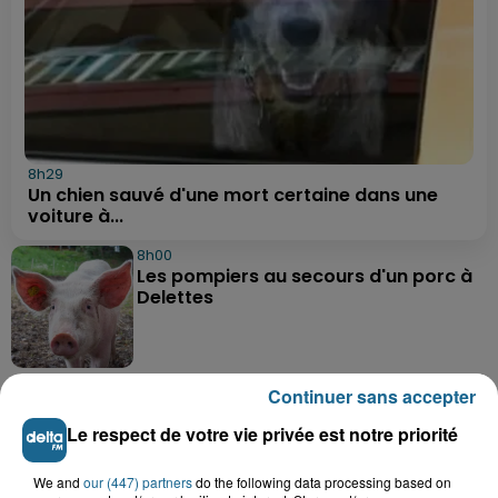
8h29
Un chien sauvé d'une mort certaine dans une
voiture à...
8h00
Les pompiers au secours d'un porc à
Delettes
7 août 2026
Continuer sans accepter
Hazebrouck : bientôt une Maison
France Services "pour rapporter des...
Le respect de votre vie privée est notre priorité
We and
our (447) partners
do the following data processing based on