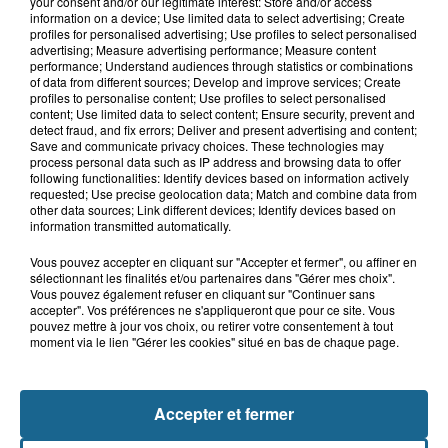
your consent and/or our legitimate interest: Store and/or access
7 août 2026
information on a device; Use limited data to select advertising; Create
Inquiétude à Arques : Mathieu, 30 ans,
profiles for personalised advertising; Use profiles to select personalised
activement recherché
advertising; Measure advertising performance; Measure content
performance; Understand audiences through statistics or combinations
of data from different sources; Develop and improve services; Create
profiles to personalise content; Use profiles to select personalised
content; Use limited data to select content; Ensure security, prevent and
7 août 2026
detect fraud, and fix errors; Deliver and present advertising and content;
Foot, Boulogne-sur-Mer : Grégory Thil,
Save and communicate privacy choices. These technologies may
process personal data such as IP address and browsing data to offer
un directeur sportif à...
following functionalities: Identify devices based on information actively
requested; Use precise geolocation data; Match and combine data from
other data sources; Link different devices; Identify devices based on
information transmitted automatically.
Vous pouvez accepter en cliquant sur "Accepter et fermer", ou affiner en
sélectionnant les finalités et/ou partenaires dans "Gérer mes choix".
Vous pouvez également refuser en cliquant sur "Continuer sans
accepter". Vos préférences ne s'appliqueront que pour ce site. Vous
pouvez mettre à jour vos choix, ou retirer votre consentement à tout
moment via le lien "Gérer les cookies" situé en bas de chaque page.
NOS AUTRES PODCASTS
Accepter et fermer