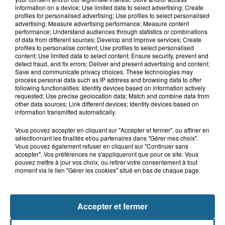
10h51
information on a device; Use limited data to select advertising; Create
Outreau : un adolescent de 15 ans
profiles for personalised advertising; Use profiles to select personalised
victime d'un accident de trottinette
advertising; Measure advertising performance; Measure content
performance; Understand audiences through statistics or combinations
of data from different sources; Develop and improve services; Create
profiles to personalise content; Use profiles to select personalised
content; Use limited data to select content; Ensure security, prevent and
9h14
detect fraud, and fix errors; Deliver and present advertising and content;
Des soucis sur les routes entre
Save and communicate privacy choices. These technologies may
Herzeele et Wormhout à partir de ce...
process personal data such as IP address and browsing data to offer
following functionalities: Identify devices based on information actively
requested; Use precise geolocation data; Match and combine data from
other data sources; Link different devices; Identify devices based on
information transmitted automatically.
Vous pouvez accepter en cliquant sur "Accepter et fermer", ou affiner en
sélectionnant les finalités et/ou partenaires dans "Gérer mes choix".
Vous pouvez également refuser en cliquant sur "Continuer sans
accepter". Vos préférences ne s'appliqueront que pour ce site. Vous
pouvez mettre à jour vos choix, ou retirer votre consentement à tout
moment via le lien "Gérer les cookies" situé en bas de chaque page.
NOS AUTRES PODCASTS
Accepter et fermer