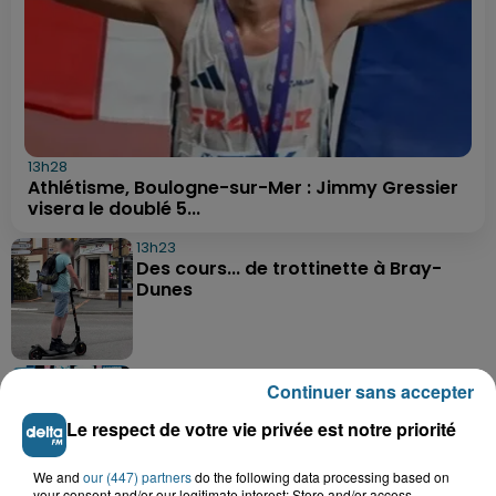
13h28
Athlétisme, Boulogne-sur-Mer : Jimmy Gressier
visera le doublé 5...
13h23
Des cours... de trottinette à Bray-
Dunes
12h30
Continuer sans accepter
Basket : Gravelines-Dunkerque va
commencer sa saison par du lourd
Le respect de votre vie privée est notre priorité
We and
our (447) partners
do the following data processing based on
your consent and/or our legitimate interest: Store and/or access