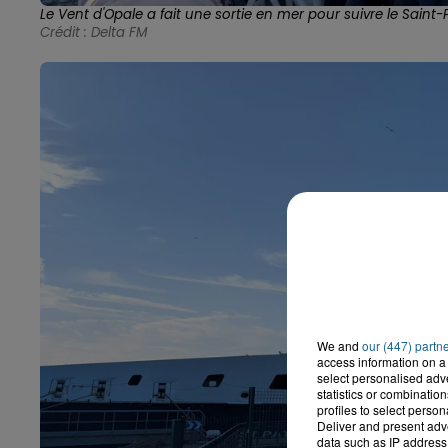
Le Vent d'Opale a fait une sortie en mer pour suivre le Saint-P
Crédit :
Delta FM
We and
our (447) partn
access information on a 
select personalised ad
statistics or combinatio
profiles to select person
Deliver and present adv
data such as IP address 