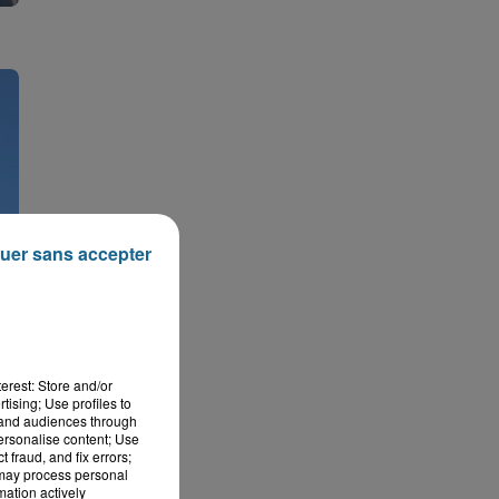
uer sans accepter
erest: Store and/or
tising; Use profiles to
tand audiences through
personalise content; Use
 fraud, and fix errors;
 may process personal
mation actively