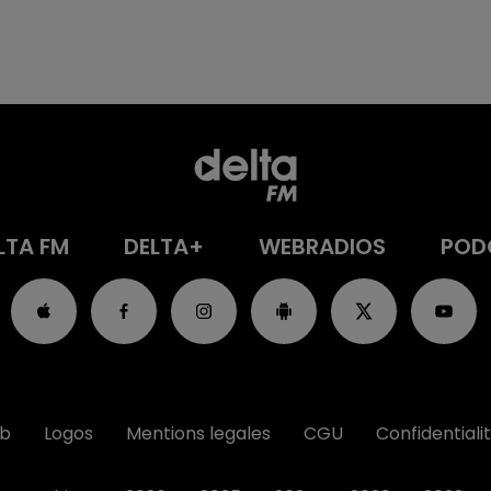
LTA FM
DELTA+
WEBRADIOS
POD
ub
Logos
Mentions legales
CGU
Confidentiali