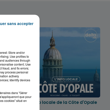
uer sans accepter
erest: Store and/or
tising; Use profiles to
tand audiences through
personalise content; Use
 fraud, and fix errors;
 may process personal
mation actively
vices; Identify devices
rtenaires dans "Gérer
s'appliqueront que pour
les cookies" situé en
marois
L'info locale de la Côte d'Opale