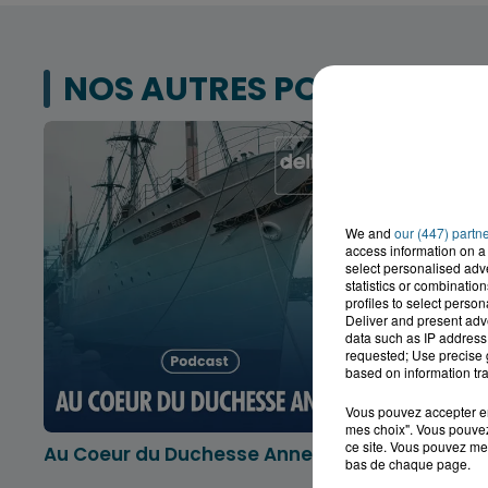
NOS AUTRES PODCASTS
We and
our (447) partn
access information on a 
select personalised ad
statistics or combinatio
profiles to select person
Deliver and present adv
data such as IP address 
requested; Use precise g
based on information tra
Vous pouvez accepter en 
mes choix". Vous pouvez
ce site. Vous pouvez met
Au Coeur du Duchesse Anne
L'info lo
bas de chaque page.
Dunkerqu