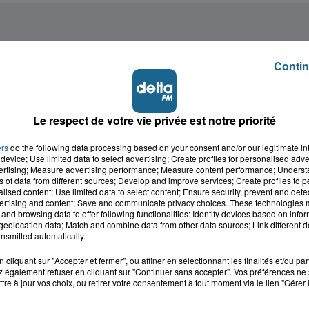
Contin
Le respect de votre vie privée est notre priorité
ers
do the following data processing based on your consent and/or our legitimate int
device; Use limited data to select advertising; Create profiles for personalised adver
vertising; Measure advertising performance; Measure content performance; Unders
ns of data from different sources; Develop and improve services; Create profiles to 
alised content; Use limited data to select content; Ensure security, prevent and detect
ertising and content; Save and communicate privacy choices. These technologies
and browsing data to offer following functionalities: Identify devices based on infor
eolocation data; Match and combine data from other data sources; Link different de
nsmitted automatically.
cliquant sur "Accepter et fermer", ou affiner en sélectionnant les finalités et/ou pa
 également refuser en cliquant sur "Continuer sans accepter". Vos préférences ne 
tre à jour vos choix, ou retirer votre consentement à tout moment via le lien "Gérer 
cale dans le
L'info locale de l'Audo
ois