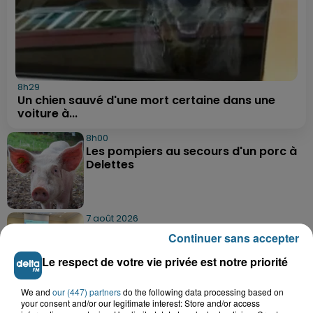
8h29
Un chien sauvé d'une mort certaine dans une
voiture à...
8h00
Les pompiers au secours d'un porc à
Delettes
7 août 2026
Hazebrouck : bientôt une Maison
Continuer sans accepter
France Services "pour rapporter des...
Le respect de votre vie privée est notre priorité
We and
our (447) partners
do the following data processing based on
7 août 2026
your consent and/or our legitimate interest: Store and/or access
Inquiétude à Arques : Mathieu, 30 ans,