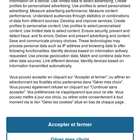
information on a device; Use limited data to select advertising; Create
activement recherché
profiles for personalised advertising; Use profiles to select personalised
advertising; Measure advertising performance; Measure content
performance; Understand audiences through statistics or combinations
of data from different sources; Develop and improve services; Create
profiles to personalise content; Use profiles to select personalised
7 août 2026
content; Use limited data to select content; Ensure security, prevent and
Foot, Boulogne-sur-Mer : Grégory Thil,
detect fraud, and fix errors; Deliver and present advertising and content;
Save and communicate privacy choices. These technologies may
un directeur sportif à...
process personal data such as IP address and browsing data to offer
following functionalities: Identify devices based on information actively
requested; Use precise geolocation data; Match and combine data from
other data sources; Link different devices; Identify devices based on
information transmitted automatically.
Vous pouvez accepter en cliquant sur "Accepter et fermer", ou affiner en
sélectionnant les finalités et/ou partenaires dans "Gérer mes choix".
Vous pouvez également refuser en cliquant sur "Continuer sans
accepter". Vos préférences ne s'appliqueront que pour ce site. Vous
pouvez mettre à jour vos choix, ou retirer votre consentement à tout
NOS AUTRES PODCASTS
moment via le lien "Gérer les cookies" situé en bas de chaque page.
Accepter et fermer
Gérer mes choix