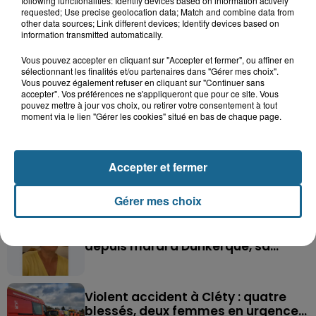
following functionalities: Identify devices based on information actively
requested; Use precise geolocation data; Match and combine data from
other data sources; Link different devices; Identify devices based on
information transmitted automatically.
Vous pouvez accepter en cliquant sur "Accepter et fermer", ou affiner en
sélectionnant les finalités et/ou partenaires dans "Gérer mes choix".
Vous pouvez également refuser en cliquant sur "Continuer sans
accepter". Vos préférences ne s'appliqueront que pour ce site. Vous
pouvez mettre à jour vos choix, ou retirer votre consentement à tout
Saint-Omer : un enfant gravement brûlé
moment via le lien "Gérer les cookies" situé en bas de chaque page.
après l'explosion d'un jouet...
Hazebrouck : victime d'un accident,
Accepter et fermer
Lucas s'en est allé brutalement...
Gérer mes choix
Valérie, 46 ans, portée disparue
depuis mardi à Dunkerque, sa...
Violent accident à Cléty : quatre
blessés, deux femmes en urgence...