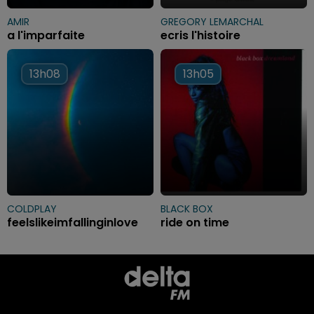
AMIR
GREGORY LEMARCHAL
a l'imparfaite
ecris l'histoire
13h08
13h08
13h05
13h05
COLDPLAY
BLACK BOX
feelslikeimfallinginlove
ride on time