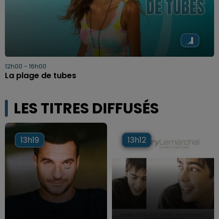
12h00 - 16h00
La plage de tubes
LES TITRES DIFFUSÉS
13h19
13h19
13h12
13h12