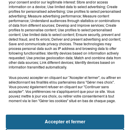
your consent and/or our legitimate interest: Store and/or access
information on a device; Use limited data to select advertising; Create
Grand jeu de l'été : les cabines de plages
profiles for personalised advertising; Use profiles to select personalised
advertising; Measure advertising performance; Measure content
Gagnez vos entrées pour Dennlys
performance; Understand audiences through statistics or combinations
Parc
of data from different sources; Develop and improve services; Create
profiles to personalise content; Use profiles to select personalised
content; Use limited data to select content; Ensure security, prevent and
detect fraud, and fix errors; Deliver and present advertising and content;
Save and communicate privacy choices. These technologies may
process personal data such as IP address and browsing data to offer
Gagnez vos entrées pour le parc
following functionalities: Identify devices based on information actively
requested; Use precise geolocation data; Match and combine data from
Bagatelle
other data sources; Link different devices; Identify devices based on
information transmitted automatically.
Vous pouvez accepter en cliquant sur "Accepter et fermer", ou affiner en
sélectionnant les finalités et/ou partenaires dans "Gérer mes choix".
Gagnez vos entrées pour Plopsaland
Vous pouvez également refuser en cliquant sur "Continuer sans
accepter". Vos préférences ne s'appliqueront que pour ce site. Vous
pouvez mettre à jour vos choix, ou retirer votre consentement à tout
moment via le lien "Gérer les cookies" situé en bas de chaque page.
Accepter et fermer
+ DE CADEAUX