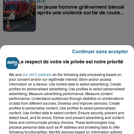
8h41
Un jeune homme grièvement blessé
après une violente sortie de route...
Continuer sans accepter
Le respect de votre vie privée est notre priorité
A GAGNER
We and
our (447) partners
do the following data processing based on
your consent and/or our legitimate interest: Store and/or access
information on a device; Use limited data to select advertising; Create
profiles for personalised advertising; Use profiles to select personalised
advertising; Measure advertising performance; Measure content
performance; Understand audiences through statistics or combinations
of data from different sources; Develop and improve services; Create
profiles to personalise content; Use profiles to select personalised
content; Use limited data to select content; Ensure security, prevent and
detect fraud, and fix errors; Deliver and present advertising and content;
Save and communicate privacy choices. These technologies may
process personal data such as IP address and browsing data to offer
following functionalities: Identify devices based on information actively