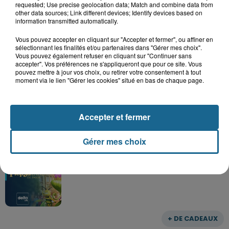
requested; Use precise geolocation data; Match and combine data from
other data sources; Link different devices; Identify devices based on
Grand jeu de l'été : les cabines de plages
information transmitted automatically.
Gagnez vos entrées pour Dennlys
Vous pouvez accepter en cliquant sur "Accepter et fermer", ou affiner en
Parc
sélectionnant les finalités et/ou partenaires dans "Gérer mes choix".
Vous pouvez également refuser en cliquant sur "Continuer sans
accepter". Vos préférences ne s'appliqueront que pour ce site. Vous
pouvez mettre à jour vos choix, ou retirer votre consentement à tout
moment via le lien "Gérer les cookies" situé en bas de chaque page.
Gagnez vos entrées pour le parc
Bagatelle
Accepter et fermer
Gérer mes choix
Gagnez vos entrées pour Plopsaland
+ DE CADEAUX