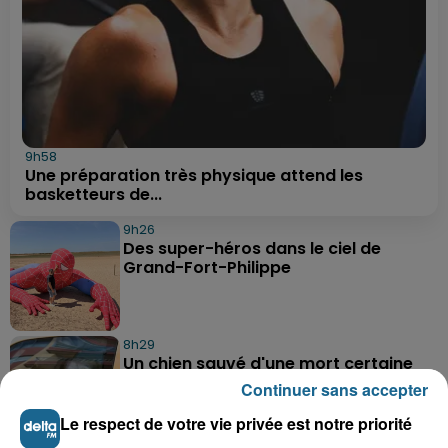
9h58
Une préparation très physique attend les
basketteurs de...
9h26
Des super-héros dans le ciel de
Grand-Fort-Philippe
8h29
Un chien sauvé d'une mort certaine
dans une voiture à...
Continuer sans accepter
Le respect de votre vie privée est notre priorité