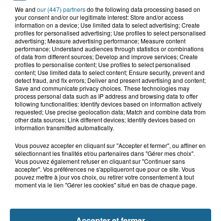
8h00
We and
our (447) partners
do the following data processing based on
Les pompiers au secours d'un porc à
your consent and/or our legitimate interest: Store and/or access
Delettes
information on a device; Use limited data to select advertising; Create
profiles for personalised advertising; Use profiles to select personalised
advertising; Measure advertising performance; Measure content
performance; Understand audiences through statistics or combinations
of data from different sources; Develop and improve services; Create
profiles to personalise content; Use profiles to select personalised
content; Use limited data to select content; Ensure security, prevent and
detect fraud, and fix errors; Deliver and present advertising and content;
Save and communicate privacy choices. These technologies may
process personal data such as IP address and browsing data to offer
A GAGNER
following functionalities: Identify devices based on information actively
requested; Use precise geolocation data; Match and combine data from
other data sources; Link different devices; Identify devices based on
information transmitted automatically.
Vous pouvez accepter en cliquant sur "Accepter et fermer", ou affiner en
sélectionnant les finalités et/ou partenaires dans "Gérer mes choix".
Vous pouvez également refuser en cliquant sur "Continuer sans
accepter". Vos préférences ne s'appliqueront que pour ce site. Vous
pouvez mettre à jour vos choix, ou retirer votre consentement à tout
moment via le lien "Gérer les cookies" situé en bas de chaque page.
Accepter et fermer