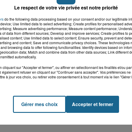
Le respect de votre vie privée est notre priorité
ers
do the following data processing based on your consent and/or our legitimate int
device; Use limited data to select advertising; Create profiles for personalised adver
vertising; Measure advertising performance; Measure content performance; Unders
ns of data from different sources; Develop and improve services; Create profiles to 
alised content; Use limited data to select content; Ensure security, prevent and detect
ertising and content; Save and communicate privacy choices. These technologies
and browsing data to offer following functionalities: Identify devices based on infor
eolocation data; Match and combine data from other data sources; Link different de
nsmitted automatically.
cliquant sur "Accepter et fermer", ou affiner en sélectionnant les finalités et/ou pa
 également refuser en cliquant sur "Continuer sans accepter". Vos préférences ne 
tre à jour vos choix, ou retirer votre consentement à tout moment via le lien "Gérer 
Gérer mes choix
Accepter et fermer