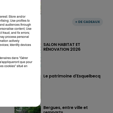
erest: Store and/or
tising; Use profiles to
+ DE CADEAUX
tand audiences through
personalise content; Use
 fraud, and fix errors;
 may process personal
mation actively
SALON HABITAT ET
vices; Identify devices
RÉNOVATION 2026
rtenaires dans "Gérer
s'appliqueront que pour
les cookies" situé en
Le patrimoine d'Esquelbecq
Bergues, entre ville et
remparts