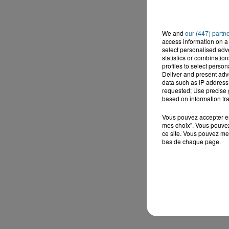
We and
our (447) partn
access information on a 
select personalised ad
statistics or combinatio
profiles to select person
Deliver and present adv
data such as IP address 
requested; Use precise g
based on information tra
Vous pouvez accepter en 
mes choix". Vous pouvez
ce site. Vous pouvez met
bas de chaque page.