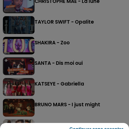
CHRISTOPHE MAE - La lune
TAYLOR SWIFT - Opalite
SHAKIRA - Zoo
SANTA - Dis moi oui
KATSEYE - Gabriella
BRUNO MARS - I just might
AMIR - Avec toi
Continuer sans accepter