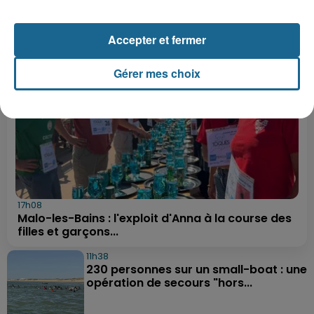
LE FIL INFO
Accepter et fermer
Gérer mes choix
17h08
Malo-les-Bains : l'exploit d'Anna à la course des
filles et garçons...
11h38
230 personnes sur un small-boat : une
opération de secours "hors...