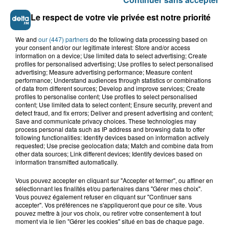
Le respect de votre vie privée est notre priorité
VOIR PLUS
We and
our (447) partners
do the following data processing based on
your consent and/or our legitimate interest: Store and/or access
information on a device; Use limited data to select advertising; Create
profiles for personalised advertising; Use profiles to select personalised
LES TITRES
advertising; Measure advertising performance; Measure content
performance; Understand audiences through statistics or combinations
of data from different sources; Develop and improve services; Create
profiles to personalise content; Use profiles to select personalised
TUBES DIFFUSÉS
content; Use limited data to select content; Ensure security, prevent and
detect fraud, and fix errors; Deliver and present advertising and content;
Save and communicate privacy choices. These technologies may
process personal data such as IP address and browsing data to offer
22h48
22h48
22h45
22h45
22h42
22h42
following functionalities: Identify devices based on information actively
requested; Use precise geolocation data; Match and combine data from
other data sources; Link different devices; Identify devices based on
information transmitted automatically.
Vous pouvez accepter en cliquant sur "Accepter et fermer", ou affiner en
sélectionnant les finalités et/ou partenaires dans "Gérer mes choix".
Vous pouvez également refuser en cliquant sur "Continuer sans
KEEN'V
2 UNLIMITED
SHAKIRA
accepter". Vos préférences ne s'appliqueront que pour ce site. Vous
j'aimerais trop
no limit
waka waka
pouvez mettre à jour vos choix, ou retirer votre consentement à tout
moment via le lien "Gérer les cookies" situé en bas de chaque page.