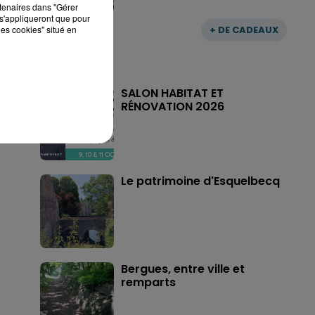
rtenaires dans "Gérer
s'appliqueront que pour
les cookies" situé en
+ DE CADEAUX
SALON HABITAT ET
RÉNOVATION 2026
Le patrimoine d'Esquelbecq
Bergues, entre ville et
remparts