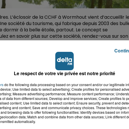
es. L’éclosoir de la CCHF à Wormhout vient d’accueillir l
Une société du tourisme, qui fabrique depuis 2003 des bull
dormir à la belle étoile, partout. Le concept se
ez en savoir plus sur cette société, rendez-vous sur son
Contin
boratoire à Wormhout. Voyagez de façon différente avec 
Le respect de votre vie privée est notre priorité
ers
do the following data processing based on your consent and/or our legitimate int
device; Use limited data to select advertising; Create profiles for personalised adver
vertising; Measure advertising performance; Measure content performance; Unders
ns of data from different sources; Develop and improve services; Create profiles to 
alised content; Use limited data to select content; Ensure security, prevent and detect
ertising and content; Save and communicate privacy choices. These technologies
and browsing data to offer following functionalities: Identify devices based on infor
eolocation data; Match and combine data from other data sources; Link different de
nsmitted automatically.