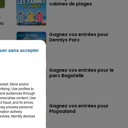
cabines de plages
e
es
Gagnez vos entrées pour
Dennlys Parc
uer sans accepter
sa
Gagnez vos entrées pour le
parc Bagatelle
erest: Store and/or
tising; Use profiles to
tand audiences through
personalise content; Use
 fraud, and fix errors;
Gagnez vos entrées pour
 may process personal
Plopsaland
mation actively
vices; Identify devices