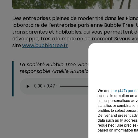
Des entreprises pleines de modernité dans les Flandr
laboratoire de l’entreprise parisienne Bubble Tree. 
transparentes et habitables, qui vous permettent de 
développe, très à la mode en ce moment Si vous voul
site
www.bubbletree.fr
.
La société Bubble Tree vient d’installer son la
responsable Amélie Brunelot :
We and
our (447) partn
access information on a 
select personalised ad
statistics or combinatio
profiles to select person
Deliver and present adv
data such as IP address 
requested; Use precise g
based on information tra