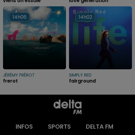
viens on essaie
love generation
14h06
14h06
14h02
14h02
JÉRÉMY FRÉROT
SIMPLY RED
frerot
fairground
INFOS
SPORTS
DELTA FM