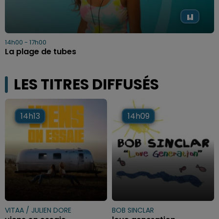
14h00 - 17h00
La plage de tubes
LES TITRES DIFFUSÉS
14h13
14h13
14h09
14h09
VITAA / JULIEN DORE
BOB SINCLAR