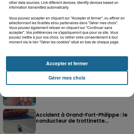
other data sources; Link different devices; Identify devices based on
information transmitted automatically.
Vous pouvez accepter en cliquant sur "Accepter et fermer", ou affiner en
sélectionnant les finalités et/ou partenaires dans "Gérer mes choix".
Vous pouvez également refuser en cliquant sur "Continuer sans
accepter". Vos préférences ne s'appliqueront que pour ce site. Vous
Saint-Omer : un enfant gravement brûlé
pouvez mettre à jour vos choix, ou retirer votre consentement à tout
moment via le lien "Gérer les cookies" situé en bas de chaque page.
après l'explosion d'un jouet...
Hazebrouck : victime d'un accident,
Accepter et fermer
Lucas s'en est allé brutalement...
Gérer mes choix
Disparition inquiétante à Cappelle-
la-Grande : Michael, 41 ans...
Accident à Grand-Fort-Philippe : le
conducteur de trottinette...