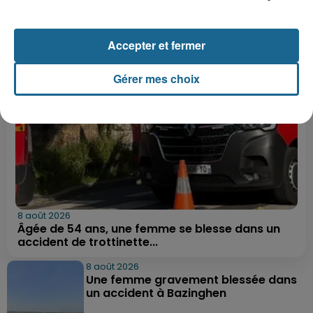
LE FIL INFO
Accepter et fermer
Gérer mes choix
8 août 2026
Âgée de 54 ans, une femme se blesse dans un
accident de trottinette...
8 août 2026
Une femme gravement blessée dans
un accident à Bazinghen