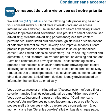
Continuer sans accepter
Le respect de votre vie privée est notre priorité
VOIR PLUS
We and
our (447) partners
do the following data processing based on
your consent and/or our legitimate interest: Store and/or access
information on a device; Use limited data to select advertising; Create
LES TITRES
profiles for personalised advertising; Use profiles to select personalised
advertising; Measure advertising performance; Measure content
performance; Understand audiences through statistics or combinations
of data from different sources; Develop and improve services; Create
TUBES DIFFUSÉS
profiles to personalise content; Use profiles to select personalised
content; Use limited data to select content; Ensure security, prevent and
detect fraud, and fix errors; Deliver and present advertising and content;
Save and communicate privacy choices. These technologies may
process personal data such as IP address and browsing data to offer
6h49
6h49
6h46
6h46
6h43
6h43
following functionalities: Identify devices based on information actively
requested; Use precise geolocation data; Match and combine data from
other data sources; Link different devices; Identify devices based on
information transmitted automatically.
Vous pouvez accepter en cliquant sur "Accepter et fermer", ou affiner en
sélectionnant les finalités et/ou partenaires dans "Gérer mes choix".
MICHAEL JACKSON
TEMPER CITY
ELTON JOHN / BRITNEY
Vous pouvez également refuser en cliquant sur "Continuer sans
thriller
self aware
SPEARS
accepter". Vos préférences ne s'appliqueront que pour ce site. Vous
hold me closer
pouvez mettre à jour vos choix, ou retirer votre consentement à tout
moment via le lien "Gérer les cookies" situé en bas de chaque page.