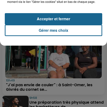
summer paradise
moment via le lien "Gérer les cookies" situé en bas de chaque page.
LE FIL INFO
Accepter et fermer
Gérer mes choix
10h49
"J'ai pas envie de couler" : à Saint-Omer, les
Givrés du cornet se...
9h58
Une préparation très physique attend
les basketteurs de...