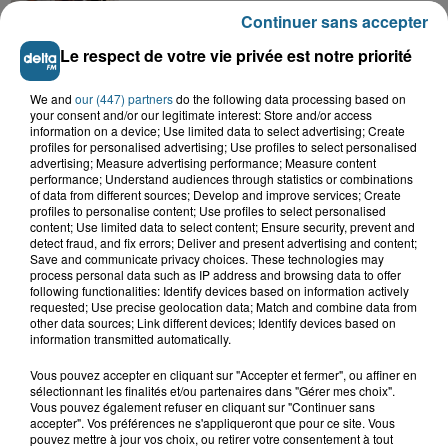
AMIR - Avec toi
Continuer sans accepter
Le respect de votre vie privée est notre priorité
VOIR PLUS
We and
our (447) partners
do the following data processing based on
your consent and/or our legitimate interest: Store and/or access
information on a device; Use limited data to select advertising; Create
profiles for personalised advertising; Use profiles to select personalised
LES TITRES
advertising; Measure advertising performance; Measure content
performance; Understand audiences through statistics or combinations
of data from different sources; Develop and improve services; Create
profiles to personalise content; Use profiles to select personalised
TUBES DIFFUSÉS
content; Use limited data to select content; Ensure security, prevent and
detect fraud, and fix errors; Deliver and present advertising and content;
Save and communicate privacy choices. These technologies may
process personal data such as IP address and browsing data to offer
following functionalities: Identify devices based on information actively
11h56
11h56
11h53
11h53
11h50
11h50
requested; Use precise geolocation data; Match and combine data from
other data sources; Link different devices; Identify devices based on
information transmitted automatically.
Vous pouvez accepter en cliquant sur "Accepter et fermer", ou affiner en
sélectionnant les finalités et/ou partenaires dans "Gérer mes choix".
Vous pouvez également refuser en cliquant sur "Continuer sans
SIMPLE PLAN / SEAN
FOOL'S GARDEN
JÉRÉMY FRÉROT
accepter". Vos préférences ne s'appliqueront que pour ce site. Vous
lemon tree
frerot
PAUL
pouvez mettre à jour vos choix, ou retirer votre consentement à tout