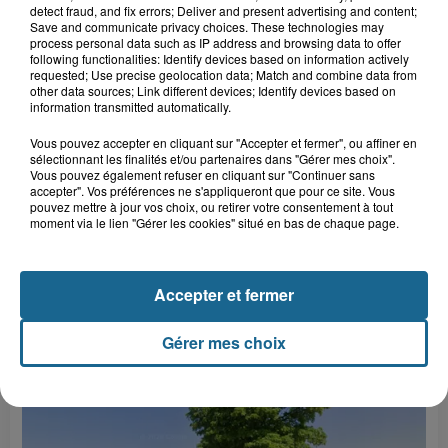
Un feu dans la nuit, par la
detect fraud, and fix errors; Deliver and present advertising and content;
Compagnie Chamane
Save and communicate privacy choices. These technologies may
process personal data such as IP address and browsing data to offer
following functionalities: Identify devices based on information actively
requested; Use precise geolocation data; Match and combine data from
5 août 2026
other data sources; Link different devices; Identify devices based on
THE LOFF + DUO LOMA
information transmitted automatically.
Vous pouvez accepter en cliquant sur "Accepter et fermer", ou affiner en
sélectionnant les finalités et/ou partenaires dans "Gérer mes choix".
+ D'ÉVÈNEMENTS
Vous pouvez également refuser en cliquant sur "Continuer sans
accepter". Vos préférences ne s'appliqueront que pour ce site. Vous
pouvez mettre à jour vos choix, ou retirer votre consentement à tout
moment via le lien "Gérer les cookies" situé en bas de chaque page.
LE FIL INFO
Accepter et fermer
Gérer mes choix