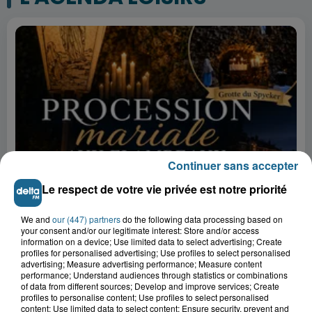
Continuer sans accepter
Le respect de votre vie privée est notre priorité
9h57
Procession mariale aux flambeaux
We and
our (447) partners
do the following data processing based on
your consent and/or our legitimate interest: Store and/or access
5 août 2026
information on a device; Use limited data to select advertising; Create
Visite libre du Phare de Petit-Fort-
profiles for personalised advertising; Use profiles to select personalised
advertising; Measure advertising performance; Measure content
Philippe
performance; Understand audiences through statistics or combinations
of data from different sources; Develop and improve services; Create
profiles to personalise content; Use profiles to select personalised
5 août 2026
content; Use limited data to select content; Ensure security, prevent and