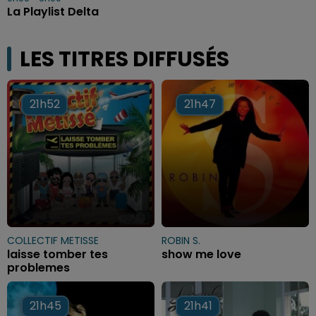
La Playlist Delta
LES TITRES DIFFUSÉS
21h52
21h52
21h47
21h47
COLLECTIF METISSE
ROBIN S.
laisse tomber tes
show me love
problemes
21h45
21h45
21h41
21h41