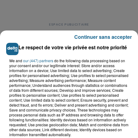
Continuer sans accepter
Le respect de votre vie privée est notre priorité
LE TOP DE L'ACTU
We and
our (447) partners
do the following data processing based on
your consent and/or our legitimate interest: Store and/or access
information on a device; Use limited data to select advertising; Create
profiles for personalised advertising; Use profiles to select personalised
advertising; Measure advertising performance; Measure content
performance; Understand audiences through statistics or combinations
of data from different sources; Develop and improve services; Create
profiles to personalise content; Use profiles to select personalised
content; Use limited data to select content; Ensure security, prevent and
detect fraud, and fix errors; Deliver and present advertising and content;
Save and communicate privacy choices. These technologies may
process personal data such as IP address and browsing data to offer
following functionalities: Identify devices based on information actively
requested; Use precise geolocation data; Match and combine data from
other data sources; Link different devices; Identify devices based on
information transmitted automatically.