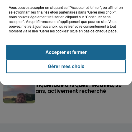
Vous pouvez accepter en cliquant sur "Accepter et fermer", ou affiner en
Saint-Omer : un enfant gravement brûlé
sélectionnant les finalités et/ou partenaires dans "Gérer mes choix".
après l'explosion d'un jouet...
Vous pouvez également refuser en cliquant sur "Continuer sans
accepter". Vos préférences ne s'appliqueront que pour ce site. Vous
pouvez mettre à jour vos choix, ou retirer votre consentement à tout
Valérie, 46 ans, portée disparue
moment via le lien "Gérer les cookies" situé en bas de chaque page.
depuis mardi à Dunkerque, sa...
Accepter et fermer
Violent accident à Cléty : quatre
blessés, deux femmes en urgence...
Gérer mes choix
Inquiétude à Arques : Mathieu, 30
ans, activement recherché