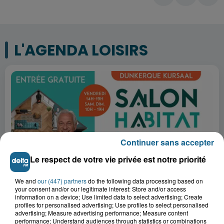
L'AGENDA LOISIRS
Continuer sans accepter
Le respect de votre vie privée est notre priorité
We and
our (447) partners
do the following data processing based on
your consent and/or our legitimate interest: Store and/or access
7 août 2026
information on a device; Use limited data to select advertising; Create
SALON HABITAT ET RÉNOVATION 2026
profiles for personalised advertising; Use profiles to select personalised
advertising; Measure advertising performance; Measure content
performance; Understand audiences through statistics or combinations