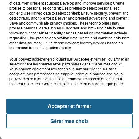
7 août 2026
of data from different sources; Develop and improve services; Create
Le patrimoine d'Esquelbecq
profiles to personalise content; Use profiles to select personalised
content; Use limited data to select content; Ensure security, prevent and
detect fraud, and fix errors; Deliver and present advertising and content;
Save and communicate privacy choices. These technologies may
process personal data such as IP address and browsing data to offer
7 août 2026
following functionalities: Identify devices based on information actively
Bergues, entre ville et remparts
requested; Use precise geolocation data; Match and combine data from
other data sources; Link different devices; Identify devices based on
information transmitted automatically.
7 août 2026
Vous pouvez accepter en cliquant sur "Accepter et fermer", ou affiner en
Bergues, entre ville et remparts
sélectionnant les finalités et/ou partenaires dans "Gérer mes choix".
Vous pouvez également refuser en cliquant sur "Continuer sans
accepter". Vos préférences ne s'appliqueront que pour ce site. Vous
pouvez mettre à jour vos choix, ou retirer votre consentement à tout
moment via le lien "Gérer les cookies" situé en bas de chaque page.
+ D'ÉVÈNEMENTS
Accepter et fermer
LE FIL INFO
Gérer mes choix