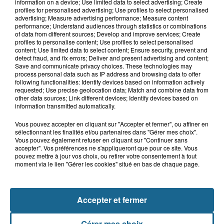
information on a device; Use limited data to select advertising; Create
profiles for personalised advertising; Use profiles to select personalised
Grand jeu de l'été : les cabines de plages
advertising; Measure advertising performance; Measure content
performance; Understand audiences through statistics or combinations
of data from different sources; Develop and improve services; Create
Gagnez vos entrées pour Dennlys
profiles to personalise content; Use profiles to select personalised
Parc
content; Use limited data to select content; Ensure security, prevent and
detect fraud, and fix errors; Deliver and present advertising and content;
Save and communicate privacy choices. These technologies may
process personal data such as IP address and browsing data to offer
following functionalities: Identify devices based on information actively
requested; Use precise geolocation data; Match and combine data from
Gagnez vos entrées pour le parc
other data sources; Link different devices; Identify devices based on
Bagatelle
information transmitted automatically.
Vous pouvez accepter en cliquant sur "Accepter et fermer", ou affiner en
sélectionnant les finalités et/ou partenaires dans "Gérer mes choix".
Vous pouvez également refuser en cliquant sur "Continuer sans
accepter". Vos préférences ne s'appliqueront que pour ce site. Vous
Gagnez vos entrées pour Plopsaland
pouvez mettre à jour vos choix, ou retirer votre consentement à tout
moment via le lien "Gérer les cookies" situé en bas de chaque page.
Accepter et fermer
+ DE CADEAUX
Gérer mes choix