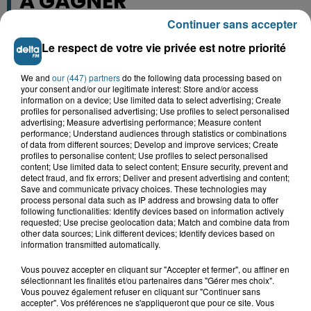
A GAGNER
Continuer sans accepter
Le respect de votre vie privée est notre priorité
We and
our (447) partners
do the following data processing based on
your consent and/or our legitimate interest: Store and/or access
information on a device; Use limited data to select advertising; Create
profiles for personalised advertising; Use profiles to select personalised
advertising; Measure advertising performance; Measure content
performance; Understand audiences through statistics or combinations
of data from different sources; Develop and improve services; Create
profiles to personalise content; Use profiles to select personalised
content; Use limited data to select content; Ensure security, prevent and
detect fraud, and fix errors; Deliver and present advertising and content;
Grand jeu de l'été : les cabines de plages
Save and communicate privacy choices. These technologies may
process personal data such as IP address and browsing data to offer
following functionalities: Identify devices based on information actively
Gagnez vos entrées pour Dennlys
requested; Use precise geolocation data; Match and combine data from
Parc
other data sources; Link different devices; Identify devices based on
information transmitted automatically.
Vous pouvez accepter en cliquant sur "Accepter et fermer", ou affiner en
sélectionnant les finalités et/ou partenaires dans "Gérer mes choix".
Vous pouvez également refuser en cliquant sur "Continuer sans
Gagnez vos entrées pour le parc
accepter". Vos préférences ne s'appliqueront que pour ce site. Vous
Bagatelle