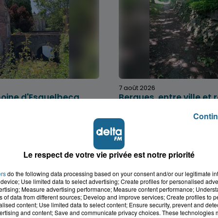
7 août 2026
moine d'Esquelbecq
Bergues, entre ville et
Contin
Le respect de votre vie privée est notre priorité
ers
do the following data processing based on your consent and/or our legitimate int
device; Use limited data to select advertising; Create profiles for personalised adver
vertising; Measure advertising performance; Measure content performance; Unders
ns of data from different sources; Develop and improve services; Create profiles to 
alised content; Use limited data to select content; Ensure security, prevent and detect
ertising and content; Save and communicate privacy choices. These technologies