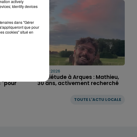
mation actively
vices; Identify devices
rtenaires dans "Gérer
s'appliqueront que pour
les cookies" situé en
7 août 2026
ne
Inquiétude à Arques : Mathieu,
 "pour
30 ans, activement recherché
TOUTE L'ACTU LOCALE