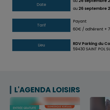
du
26 septembre 
Date
au
26 septembre 2
Payant
Tarif
60€ / adhérent + 7
RDV Parking du Co
Lieu
59430
SAINT POL S
L'AGENDA LOISIRS