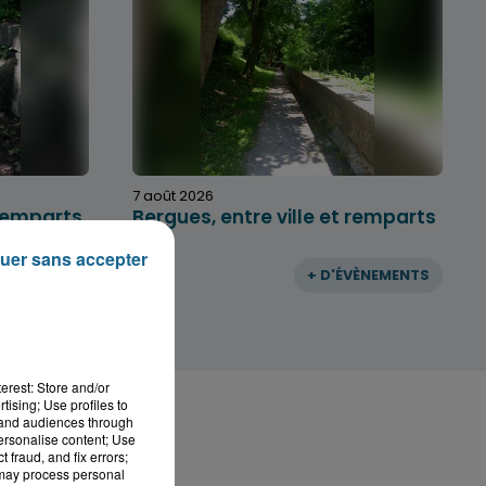
7 août 2026
 remparts
Bergues, entre ville et remparts
uer sans accepter
+ D'ÉVÈNEMENTS
erest: Store and/or
tising; Use profiles to
tand audiences through
personalise content; Use
 fraud, and fix errors;
 may process personal