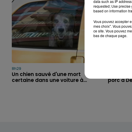
data such as IP address 
requested; Use precise g
based on information tra
Vous pouvez accepter en 
mes choix". Vous pouvez
ce site. Vous pouvez met
bas de chaque page.
8h29
8h00
Un chien sauvé d'une mort
Les pomp
certaine dans une voiture à...
porc à D