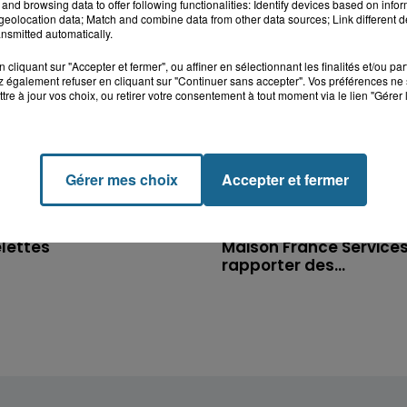
and browsing data to offer following functionalities: Identify devices based on infor
eolocation data; Match and combine data from other data sources; Link different de
nsmitted automatically.
cliquant sur "Accepter et fermer", ou affiner en sélectionnant les finalités et/ou pa
 également refuser en cliquant sur "Continuer sans accepter". Vos préférences ne 
tre à jour vos choix, ou retirer votre consentement à tout moment via le lien "Gérer 
Gérer mes choix
Accepter et fermer
7 août 2026
iers au secours d'un
Hazebrouck : bientôt u
elettes
Maison France Services
rapporter des...