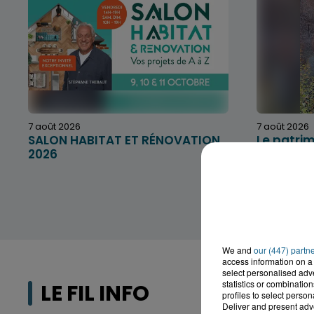
7 août 2026
7 août 2026
SALON HABITAT ET RÉNOVATION
Le patri
2026
We and
our (447) partn
access information on a 
select personalised ad
statistics or combinatio
LE FIL INFO
profiles to select person
Deliver and present adv