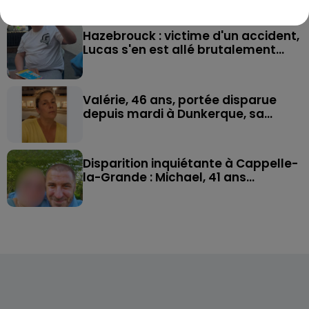
après l'explosion d'un jouet...
Hazebrouck : victime d'un accident,
Lucas s'en est allé brutalement...
Valérie, 46 ans, portée disparue
depuis mardi à Dunkerque, sa...
Disparition inquiétante à Cappelle-
la-Grande : Michael, 41 ans...