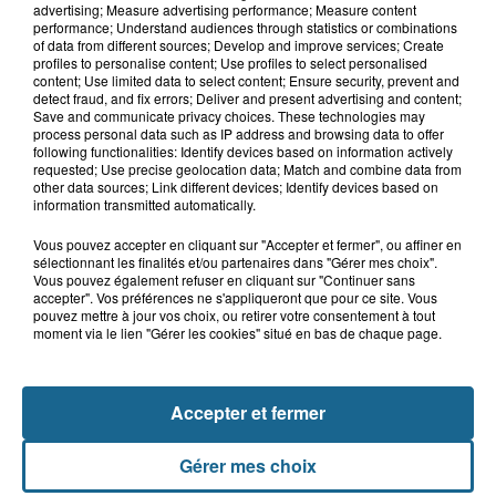
advertising; Measure advertising performance; Measure content
performance; Understand audiences through statistics or combinations
of data from different sources; Develop and improve services; Create
profiles to personalise content; Use profiles to select personalised
content; Use limited data to select content; Ensure security, prevent and
detect fraud, and fix errors; Deliver and present advertising and content;
Save and communicate privacy choices. These technologies may
process personal data such as IP address and browsing data to offer
LE TOP DE L'ACTU
following functionalities: Identify devices based on information actively
requested; Use precise geolocation data; Match and combine data from
other data sources; Link different devices; Identify devices based on
information transmitted automatically.
Vous pouvez accepter en cliquant sur "Accepter et fermer", ou affiner en
sélectionnant les finalités et/ou partenaires dans "Gérer mes choix".
Vous pouvez également refuser en cliquant sur "Continuer sans
accepter". Vos préférences ne s'appliqueront que pour ce site. Vous
pouvez mettre à jour vos choix, ou retirer votre consentement à tout
moment via le lien "Gérer les cookies" situé en bas de chaque page.
Accepter et fermer
Gérer mes choix
Saint-Omer : un enfant gravement brûlé