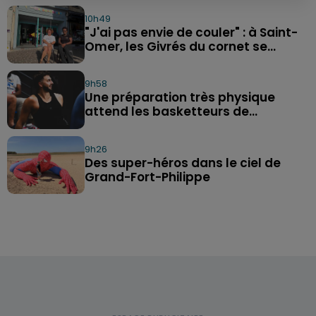
10h49
"J'ai pas envie de couler" : à Saint-
Omer, les Givrés du cornet se...
9h58
Une préparation très physique
attend les basketteurs de...
9h26
Des super-héros dans le ciel de
Grand-Fort-Philippe