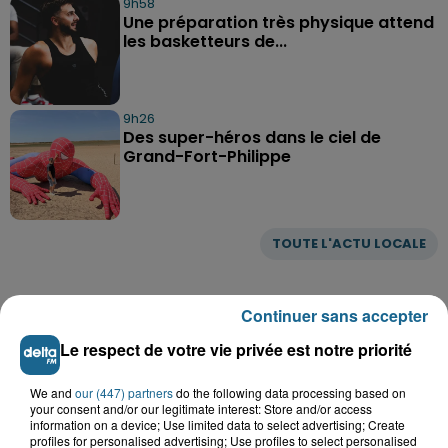
9h58
Une préparation très physique attend
les basketteurs de...
9h26
Des super-héros dans le ciel de
Grand-Fort-Philippe
TOUTE L'ACTU LOCALE
Continuer sans accepter
Le respect de votre vie privée est notre priorité
We and
our (447) partners
do the following data processing based on
your consent and/or our legitimate interest: Store and/or access
information on a device; Use limited data to select advertising; Create
profiles for personalised advertising; Use profiles to select personalised