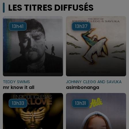
LES TITRES DIFFUSÉS
13h41
13h41
13h37
13h37
TEDDY SWIMS
JOHNNY CLEGG AND SAVUKA
mr know it all
asimbonanga
13h33
13h33
13h31
13h31