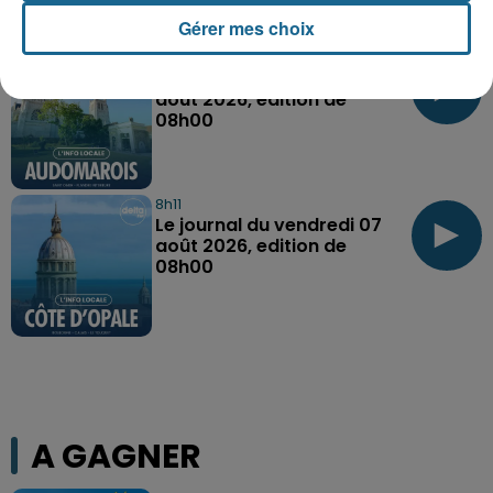
Gérer mes choix
8h11
Le journal du vendredi 07
août 2026, edition de
08h00
8h11
Le journal du vendredi 07
août 2026, edition de
08h00
A GAGNER