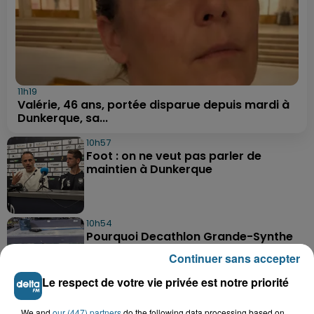
11h19
Valérie, 46 ans, portée disparue depuis mardi à
Dunkerque, sa...
10h57
Foot : on ne veut pas parler de
maintien à Dunkerque
10h54
Pourquoi Decathlon Grande-Synthe
arrête la vente de poissons vivants ?
Continuer sans accepter
Le respect de votre vie privée est notre priorité
8h41
We and
our (447) partners
do the following data processing based on