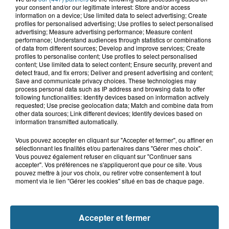
Un jeune homme grièvement blessé
your consent and/or our legitimate interest: Store and/or access
après une violente sortie de route...
information on a device; Use limited data to select advertising; Create
profiles for personalised advertising; Use profiles to select personalised
advertising; Measure advertising performance; Measure content
performance; Understand audiences through statistics or combinations
of data from different sources; Develop and improve services; Create
profiles to personalise content; Use profiles to select personalised
TOUTE L'ACTU
content; Use limited data to select content; Ensure security, prevent and
detect fraud, and fix errors; Deliver and present advertising and content;
Save and communicate privacy choices. These technologies may
process personal data such as IP address and browsing data to offer
NOS JOURNAUX
following functionalities: Identify devices based on information actively
requested; Use precise geolocation data; Match and combine data from
other data sources; Link different devices; Identify devices based on
8h11
information transmitted automatically.
Le journal du vendredi 07
août 2026, edition de
Vous pouvez accepter en cliquant sur "Accepter et fermer", ou affiner en
08h00
sélectionnant les finalités et/ou partenaires dans "Gérer mes choix".
Vous pouvez également refuser en cliquant sur "Continuer sans
accepter". Vos préférences ne s'appliqueront que pour ce site. Vous
pouvez mettre à jour vos choix, ou retirer votre consentement à tout
moment via le lien "Gérer les cookies" situé en bas de chaque page.
8h11
Le journal du vendredi 07
août 2026, edition de
08h00
Accepter et fermer