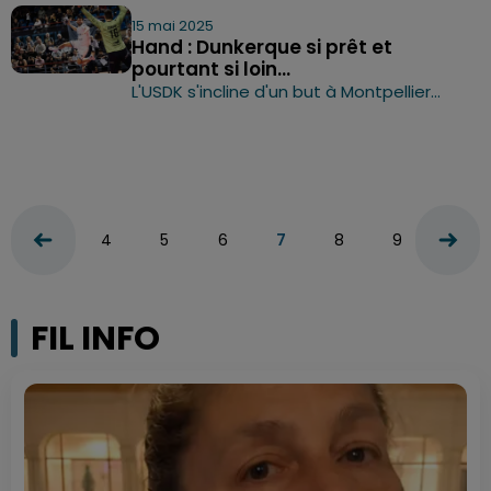
15 mai 2025
Hand : Dunkerque si prêt et
pourtant si loin...
L'USDK s'incline d'un but à Montpellier...
4
5
6
7
8
9
10
FIL INFO