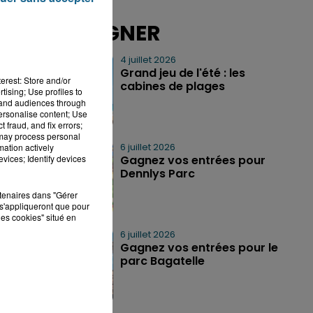
A GAGNER
4 juillet 2026
km
Grand jeu de l'été : les
erest: Store and/or
cabines de plages
tising; Use profiles to
tand audiences through
personalise content; Use
 fraud, and fix errors;
 may process personal
6 juillet 2026
mation actively
vices; Identify devices
Gagnez vos entrées pour
Dennlys Parc
rtenaires dans "Gérer
s'appliqueront que pour
les cookies" situé en
6 juillet 2026
Gagnez vos entrées pour le
parc Bagatelle