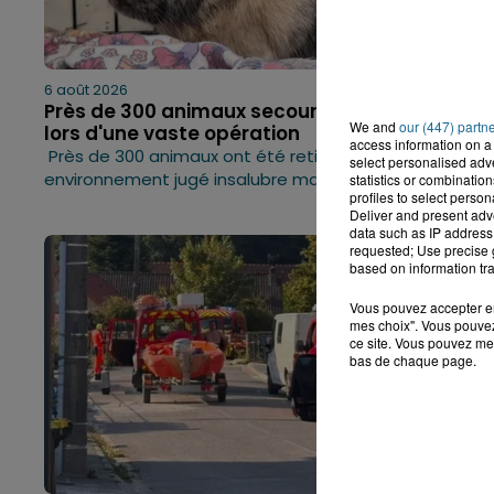
6 août 2026
Près de 300 animaux secourus à Oye-Plage
We and
our (447) partn
lors d'une vaste opération
access information on a 
Près de 300 animaux ont été retirés d'un
select personalised ad
environnement jugé insalubre mardi à Oye-Plage.
statistics or combinatio
profiles to select person
Deliver and present adv
data such as IP address 
requested; Use precise g
based on information tra
Vous pouvez accepter en 
mes choix". Vous pouvez
ce site. Vous pouvez met
bas de chaque page.