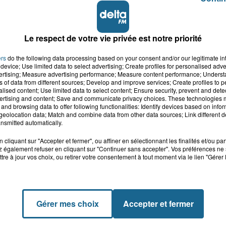
Le respect de votre vie privée est notre priorité
6 août 2026
Dunkerque : dix jeunes vont parcourir 9 000 
ers
do the following data processing based on your consent and/or our legitimate int
pour rencontrer...
device; Use limited data to select advertising; Create profiles for personalised adver
Une aventure unique, avec une destination dont
vertising; Measure advertising performance; Measure content performance; Unders
beaucoup de jeunes de leur âge rêvent.
ns of data from different sources; Develop and improve services; Create profiles to 
alised content; Use limited data to select content; Ensure security, prevent and detect
ertising and content; Save and communicate privacy choices. These technologies
and browsing data to offer following functionalities: Identify devices based on infor
eolocation data; Match and combine data from other data sources; Link different de
nsmitted automatically.
cliquant sur "Accepter et fermer", ou affiner en sélectionnant les finalités et/ou pa
 également refuser en cliquant sur "Continuer sans accepter". Vos préférences ne 
tre à jour vos choix, ou retirer votre consentement à tout moment via le lien "Gérer 
Gérer mes choix
Accepter et fermer