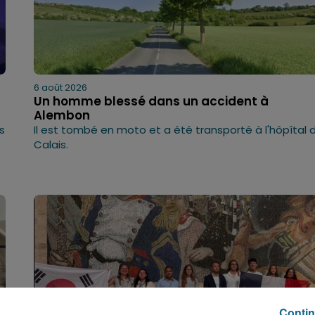
6 août 2026
Un homme blessé dans un accident à
Alembon
s
Il est tombé en moto et a été transporté à l'hôpîtal 
Calais.
Contin