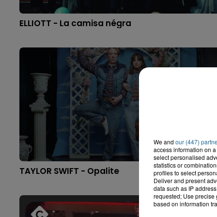
ELLIOTT - La camisa négra
We and
our (447) partn
access information on a 
select personalised ad
statistics or combinatio
TAYLOR SWIFT - Opalite
profiles to select person
Deliver and present adv
data such as IP address 
requested; Use precise g
based on information tra