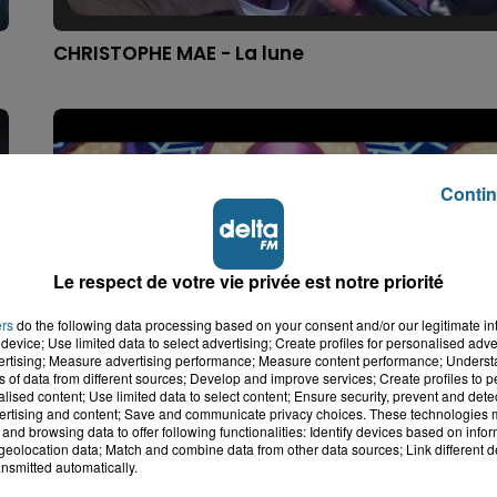
CHRISTOPHE MAE - La lune
Contin
Le respect de votre vie privée est notre priorité
ers
do the following data processing based on your consent and/or our legitimate int
device; Use limited data to select advertising; Create profiles for personalised adver
vertising; Measure advertising performance; Measure content performance; Unders
ns of data from different sources; Develop and improve services; Create profiles to 
SHAKIRA - Zoo
alised content; Use limited data to select content; Ensure security, prevent and detect
ertising and content; Save and communicate privacy choices. These technologies
and browsing data to offer following functionalities: Identify devices based on infor
eolocation data; Match and combine data from other data sources; Link different de
nsmitted automatically.