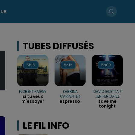
PUB
TUBES DIFFUSÉS
5h15
5h15
5h12
5h12
5h09
5h09
FLORENT PAGNY
SABRINA
DAVID GUETTA /
si tu veux
CARPENTER
JENIFER LOPEZ
m'essayer
espresso
save me
tonight
LE FIL INFO