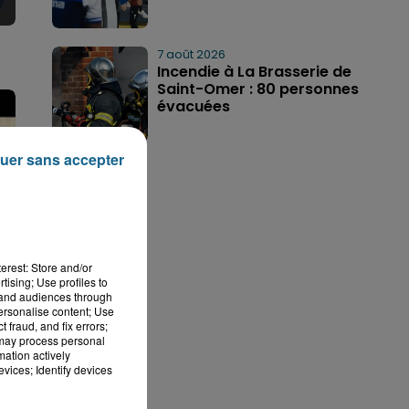
7 août 2026
Incendie à La Brasserie de
Saint-Omer : 80 personnes
évacuées
uer sans accepter
erest: Store and/or
tising; Use profiles to
tand audiences through
personalise content; Use
 fraud, and fix errors;
 may process personal
mation actively
vices; Identify devices