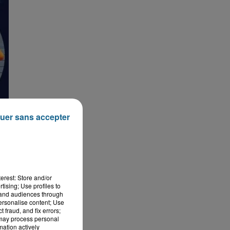
uer sans accepter
erest: Store and/or
tising; Use profiles to
tand audiences through
personalise content; Use
 fraud, and fix errors;
 may process personal
mation actively