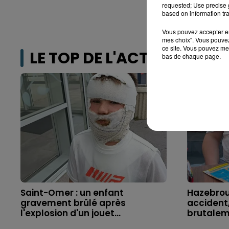
requested; Use precise g
based on information tra
Vous pouvez accepter en 
mes choix". Vous pouvez
ce site. Vous pouvez met
LE TOP DE L'ACTU
bas de chaque page.
Saint-Omer : un enfant
Hazebrouc
gravement brûlé après
accident,
l'explosion d'un jouet...
brutaleme