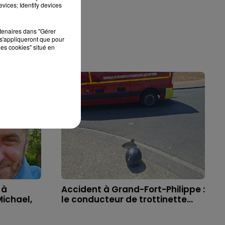
vices; Identify devices
rtenaires dans "Gérer
s'appliqueront que pour
les cookies" situé en
 à
Accident à Grand-Fort-Philippe :
ichael,
le conducteur de trottinette...