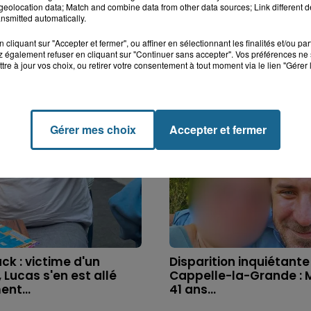
eolocation data; Match and combine data from other data sources; Link different de
nsmitted automatically.
cliquant sur "Accepter et fermer", ou affiner en sélectionnant les finalités et/ou pa
 également refuser en cliquant sur "Continuer sans accepter". Vos préférences ne 
tre à jour vos choix, ou retirer votre consentement à tout moment via le lien "Gérer 
Gérer mes choix
Accepter et fermer
k : victime d'un
Disparition inquiétante
 Lucas s'en est allé
Cappelle-la-Grande : M
nt...
41 ans...