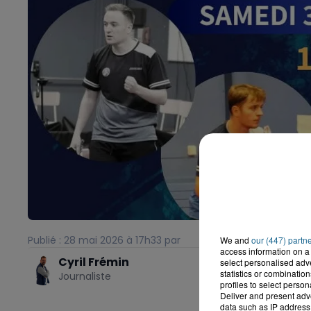
Publié : 28 mai 2026 à 17h33 par
We and
our (447) partn
access information on a 
Cyril Frémin
select personalised ad
statistics or combinatio
Journaliste
profiles to select person
Deliver and present adv
data such as IP address 