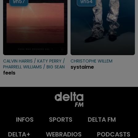
9h57
9h57
9h54
9h54
CALVIN HARRIS / KATY PERRY /
CHRISTOPHE WILLEM
systaime
PHARRELL WILLIAMS / BIG SEAN
feels
INFOS
SPORTS
DELTA FM
DELTA+
WEBRADIOS
PODCASTS