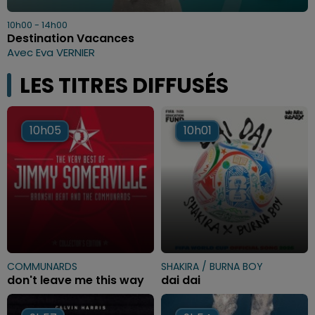
10h00 - 14h00
Destination Vacances
Avec Eva VERNIER
LES TITRES DIFFUSÉS
10h05
10h05
10h01
10h01
COMMUNARDS
SHAKIRA / BURNA BOY
don't leave me this way
dai dai