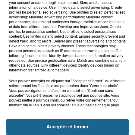
your consent and/or our legitimate interest: Store and/or access
information on a device; Use limited data to select advertising; Create
profiles for personalised advertising; Use profiles to select personalised
advertising; Measure advertising performance; Measure content
Saint-Omer : un enfant gravement brûlé
performance; Understand audiences through statistics or combinations
après l'explosion d'un jouet...
of data from different sources; Develop and improve services; Create
profiles to personalise content; Use profiles to select personalised
content; Use limited data to select content; Ensure security, prevent and
detect fraud, and fix errors; Deliver and present advertising and content;
Hazebrouck : victime d'un accident,
Save and communicate privacy choices. These technologies may
Lucas s'en est allé brutalement...
process personal data such as IP address and browsing data to offer
following functionalities: Identify devices based on information actively
requested; Use precise geolocation data; Match and combine data from
other data sources; Link different devices; Identify devices based on
Disparition inquiétante à Cappelle-
information transmitted automatically.
la-Grande : Michael, 41 ans...
Vous pouvez accepter en cliquant sur "Accepter et fermer", ou affiner en
sélectionnant les finalités et/ou partenaires dans "Gérer mes choix".
Vous pouvez également refuser en cliquant sur "Continuer sans
accepter". Vos préférences ne s'appliqueront que pour ce site. Vous
Accident à Grand-Fort-Philippe : le
pouvez mettre à jour vos choix, ou retirer votre consentement à tout
conducteur de trottinette...
moment via le lien "Gérer les cookies" situé en bas de chaque page.
Accepter et fermer