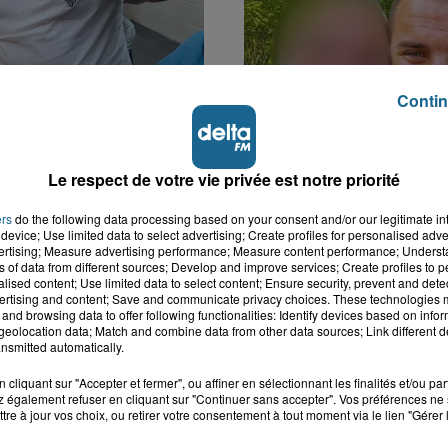
Contin
k : victime d'un
Disparition inquiétante
 Lucas s'en est allé
Cappelle-la-Grande : M
Le respect de votre vie privée est notre priorité
nt...
41 ans...
ers
do the following data processing based on your consent and/or our legitimate int
device; Use limited data to select advertising; Create profiles for personalised adver
vertising; Measure advertising performance; Measure content performance; Unders
ns of data from different sources; Develop and improve services; Create profiles to 
alised content; Use limited data to select content; Ensure security, prevent and detect
ertising and content; Save and communicate privacy choices. These technologies
and browsing data to offer following functionalities: Identify devices based on infor
eolocation data; Match and combine data from other data sources; Link different de
nsmitted automatically.
cliquant sur "Accepter et fermer", ou affiner en sélectionnant les finalités et/ou pa
 également refuser en cliquant sur "Continuer sans accepter". Vos préférences ne 
tre à jour vos choix, ou retirer votre consentement à tout moment via le lien "Gérer 