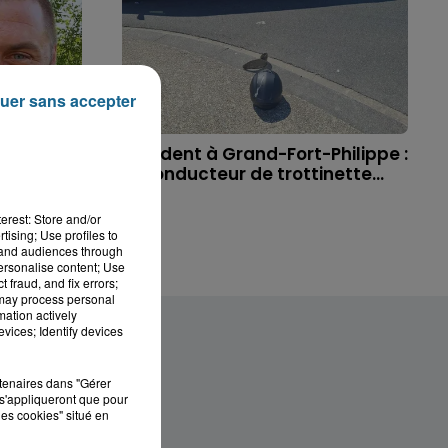
uer sans accepter
 à
Accident à Grand-Fort-Philippe :
ichael,
le conducteur de trottinette...
erest: Store and/or
tising; Use profiles to
tand audiences through
personalise content; Use
 fraud, and fix errors;
 may process personal
mation actively
vices; Identify devices
rtenaires dans "Gérer
s'appliqueront que pour
les cookies" situé en