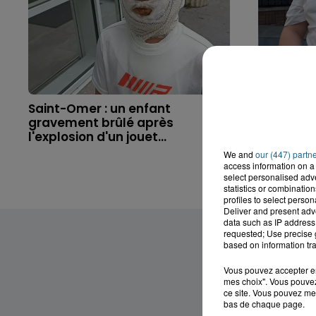
Saint-Omer : un enfant
Hazebrouc
gravement brûlé après
accident,
l'explosion d'un jouet...
brutaleme
We and
our (447) partn
access information on a 
select personalised ad
statistics or combinatio
profiles to select person
Deliver and present adv
data such as IP address 
requested; Use precise g
based on information tra
Vous pouvez accepter en 
mes choix". Vous pouvez
ce site. Vous pouvez met
bas de chaque page.