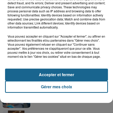
LE TOP DE L'ACTU
detect fraud, and fix errors; Deliver and present advertising and content;
Save and communicate privacy choices. These technologies may
process personal data such as IP address and browsing data to offer
following functionalities: Identify devices based on information actively
requested; Use precise geolocation data; Match and combine data from
other data sources; Link different devices; Identify devices based on
information transmitted automatically.
Vous pouvez accepter en cliquant sur "Accepter et fermer", ou affiner en
sélectionnant les finalités et/ou partenaires dans "Gérer mes choix".
Vous pouvez également refuser en cliquant sur "Continuer sans
accepter". Vos préférences ne s'appliqueront que pour ce site. Vous
pouvez mettre à jour vos choix, ou retirer votre consentement à tout
moment via le lien "Gérer les cookies" situé en bas de chaque page.
Saint-Omer : un enfant gravement brûlé
Accepter et fermer
après l'explosion d'un jouet...
Gérer mes choix
Hazebrouck : victime d'un accident,
Lucas s'en est allé brutalement...