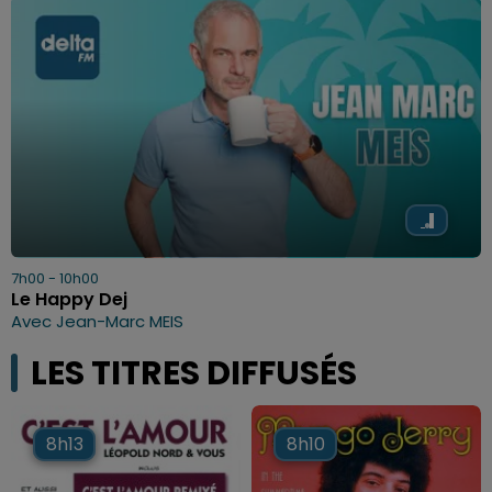
7h00 - 10h00
Le Happy Dej
Avec Jean-Marc MEIS
LES TITRES DIFFUSÉS
8h13
8h13
8h10
8h10