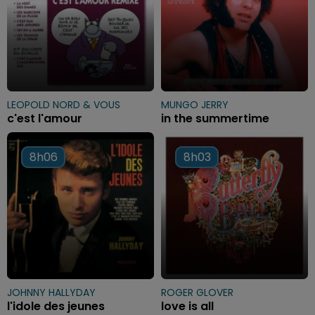
LEOPOLD NORD & VOUS
MUNGO JERRY
c'est l'amour
in the summertime
8h06
8h06
8h03
8h03
JOHNNY HALLYDAY
ROGER GLOVER
l'idole des jeunes
love is all