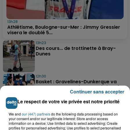
13h28
Athlétisme, Boulogne-sur-Mer : Jimmy Gressier
visera le doublé 5...
13h23
Des cours... de trottinette à Bray-
Dunes
12h30
Basket : Gravelines-Dunkerque va
commencer sa saison par du lourd
Continuer sans accepter
Le respect de votre vie privée est notre priorité
10h51
We and
our (447) partners
do the following data processing based on
Outreau : un adolescent de 15 ans
your consent and/or our legitimate interest: Store and/or access
victime d'un accident de trottinette
information on a device; Use limited data to select advertising; Create
profiles for personalised advertising; Use profiles to select personalised