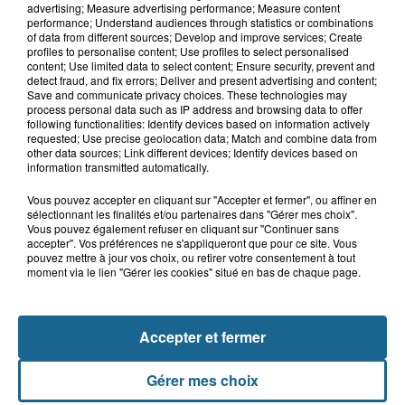
advertising; Measure advertising performance; Measure content
performance; Understand audiences through statistics or combinations
of data from different sources; Develop and improve services; Create
9h14
profiles to personalise content; Use profiles to select personalised
Des soucis sur les routes entre
content; Use limited data to select content; Ensure security, prevent and
Herzeele et Wormhout à partir de ce...
detect fraud, and fix errors; Deliver and present advertising and content;
Save and communicate privacy choices. These technologies may
process personal data such as IP address and browsing data to offer
following functionalities: Identify devices based on information actively
requested; Use precise geolocation data; Match and combine data from
other data sources; Link different devices; Identify devices based on
information transmitted automatically.
Vous pouvez accepter en cliquant sur "Accepter et fermer", ou affiner en
sélectionnant les finalités et/ou partenaires dans "Gérer mes choix".
Vous pouvez également refuser en cliquant sur "Continuer sans
accepter". Vos préférences ne s'appliqueront que pour ce site. Vous
NOS AUTRES PODCASTS
pouvez mettre à jour vos choix, ou retirer votre consentement à tout
moment via le lien "Gérer les cookies" situé en bas de chaque page.
Accepter et fermer
Gérer mes choix