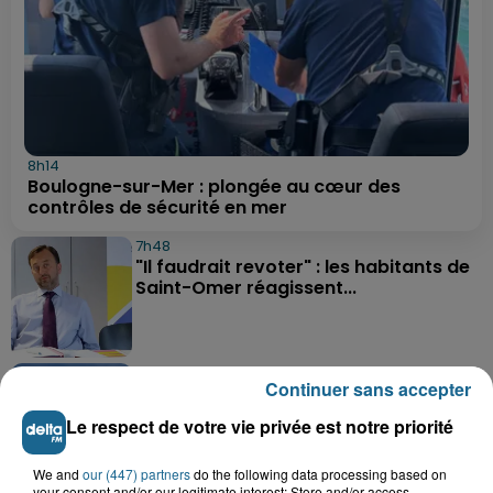
8h14
Boulogne-sur-Mer : plongée au cœur des
contrôles de sécurité en mer
7h48
"Il faudrait revoter" : les habitants de
Saint-Omer réagissent...
5 août 2026
Continuer sans accepter
Delettes : un incendie dans un grenier,
deux hommes intoxiqués par...
Le respect de votre vie privée est notre priorité
We and
our (447) partners
do the following data processing based on
your consent and/or our legitimate interest: Store and/or access