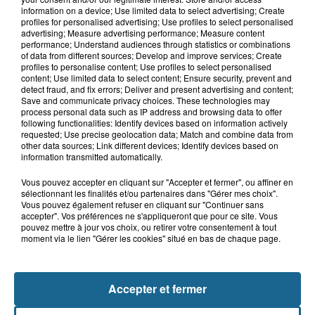
5 août 2026
information on a device; Use limited data to select advertising; Create
Boulogne-sur-Mer : un obus ramené
profiles for personalised advertising; Use profiles to select personalised
dans un camp de gens du voyage
advertising; Measure advertising performance; Measure content
performance; Understand audiences through statistics or combinations
of data from different sources; Develop and improve services; Create
profiles to personalise content; Use profiles to select personalised
content; Use limited data to select content; Ensure security, prevent and
5 août 2026
detect fraud, and fix errors; Deliver and present advertising and content;
Berck : une fillette de 5 ans percutée
Save and communicate privacy choices. These technologies may
par une voiture
process personal data such as IP address and browsing data to offer
following functionalities: Identify devices based on information actively
requested; Use precise geolocation data; Match and combine data from
other data sources; Link different devices; Identify devices based on
information transmitted automatically.
Vous pouvez accepter en cliquant sur "Accepter et fermer", ou affiner en
sélectionnant les finalités et/ou partenaires dans "Gérer mes choix".
Vous pouvez également refuser en cliquant sur "Continuer sans
accepter". Vos préférences ne s'appliqueront que pour ce site. Vous
pouvez mettre à jour vos choix, ou retirer votre consentement à tout
moment via le lien "Gérer les cookies" situé en bas de chaque page.
NOS AUTRES PODCASTS
Accepter et fermer