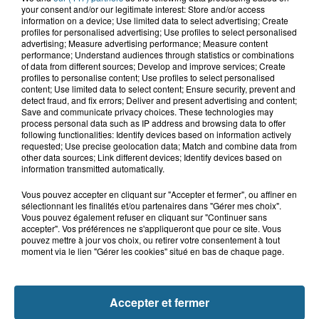
your consent and/or our legitimate interest: Store and/or access
information on a device; Use limited data to select advertising; Create
18h04
profiles for personalised advertising; Use profiles to select personalised
Violent accident à Cléty : quatre
advertising; Measure advertising performance; Measure content
blessés, deux femmes en urgence...
performance; Understand audiences through statistics or combinations
of data from different sources; Develop and improve services; Create
profiles to personalise content; Use profiles to select personalised
content; Use limited data to select content; Ensure security, prevent and
detect fraud, and fix errors; Deliver and present advertising and content;
17h44
Save and communicate privacy choices. These technologies may
Un homme mortellement percuté par
process personal data such as IP address and browsing data to offer
un train à Saint-Josse
following functionalities: Identify devices based on information actively
requested; Use precise geolocation data; Match and combine data from
other data sources; Link different devices; Identify devices based on
information transmitted automatically.
Vous pouvez accepter en cliquant sur "Accepter et fermer", ou affiner en
sélectionnant les finalités et/ou partenaires dans "Gérer mes choix".
Vous pouvez également refuser en cliquant sur "Continuer sans
accepter". Vos préférences ne s'appliqueront que pour ce site. Vous
pouvez mettre à jour vos choix, ou retirer votre consentement à tout
moment via le lien "Gérer les cookies" situé en bas de chaque page.
NOS AUTRES PODCASTS
Accepter et fermer