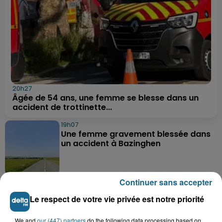
20h27
Âgée de 54 ans, une femme se blesse dans un
accident de trottinette...
19h07
Une femme gravement blessée dans
un accident à Bazinghen
Continuer sans accepter
18h52
Neufchâtel-Hardelot : un
Le respect de votre vie privée est notre priorité
rassemblement pour rendre
hommage aux...
We and
our (447) partners
do the following data processing based on