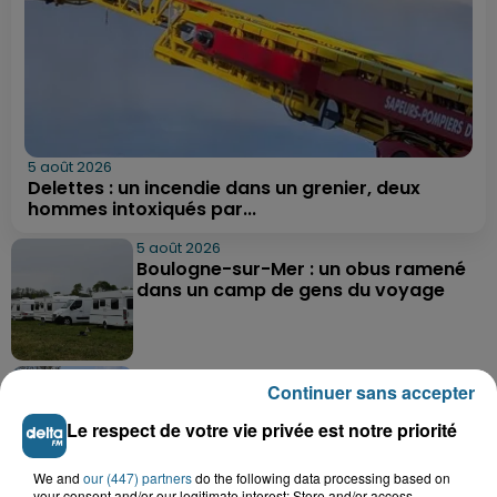
5 août 2026
Delettes : un incendie dans un grenier, deux
hommes intoxiqués par...
5 août 2026
Boulogne-sur-Mer : un obus ramené
dans un camp de gens du voyage
5 août 2026
Continuer sans accepter
Berck : une fillette de 5 ans percutée
par une voiture
Le respect de votre vie privée est notre priorité
We and
our (447) partners
do the following data processing based on
your consent and/or our legitimate interest: Store and/or access