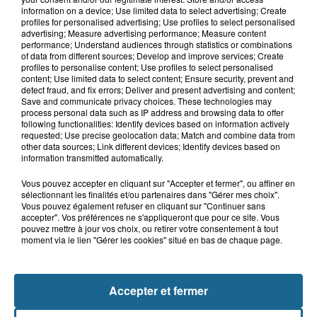
5 août 2026
information on a device; Use limited data to select advertising; Create
Bergues : le feu d'artifice du 15-Août
profiles for personalised advertising; Use profiles to select personalised
annulé en raison de la...
advertising; Measure advertising performance; Measure content
performance; Understand audiences through statistics or combinations
of data from different sources; Develop and improve services; Create
profiles to personalise content; Use profiles to select personalised
content; Use limited data to select content; Ensure security, prevent and
5 août 2026
detect fraud, and fix errors; Deliver and present advertising and content;
Canicule : les Ehpad en première ligne
Save and communicate privacy choices. These technologies may
pour protéger leurs résidents
process personal data such as IP address and browsing data to offer
following functionalities: Identify devices based on information actively
requested; Use precise geolocation data; Match and combine data from
other data sources; Link different devices; Identify devices based on
information transmitted automatically.
Vous pouvez accepter en cliquant sur "Accepter et fermer", ou affiner en
sélectionnant les finalités et/ou partenaires dans "Gérer mes choix".
Vous pouvez également refuser en cliquant sur "Continuer sans
accepter". Vos préférences ne s'appliqueront que pour ce site. Vous
pouvez mettre à jour vos choix, ou retirer votre consentement à tout
moment via le lien "Gérer les cookies" situé en bas de chaque page.
NOS AUTRES PODCASTS
Accepter et fermer