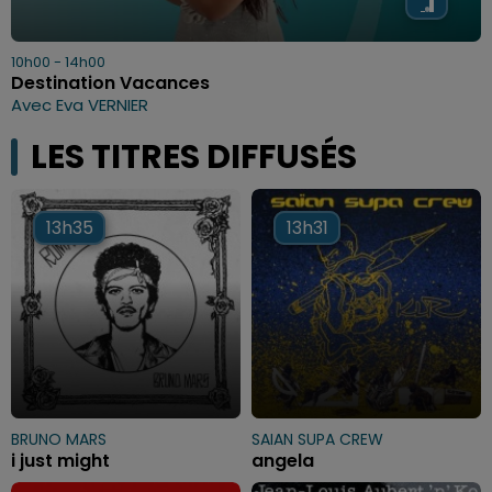
10h00 - 14h00
Destination Vacances
Avec Eva VERNIER
LES TITRES DIFFUSÉS
13h35
13h35
13h31
13h31
BRUNO MARS
SAIAN SUPA CREW
i just might
angela