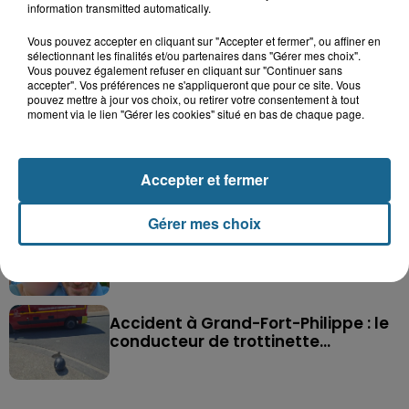
information transmitted automatically.
Vous pouvez accepter en cliquant sur "Accepter et fermer", ou affiner en
sélectionnant les finalités et/ou partenaires dans "Gérer mes choix".
Vous pouvez également refuser en cliquant sur "Continuer sans
accepter". Vos préférences ne s'appliqueront que pour ce site. Vous
Saint-Omer : un enfant gravement brûlé
pouvez mettre à jour vos choix, ou retirer votre consentement à tout
après l'explosion d'un jouet...
moment via le lien "Gérer les cookies" situé en bas de chaque page.
Hazebrouck : victime d'un accident,
Lucas s'en est allé brutalement...
Accepter et fermer
Gérer mes choix
Disparition inquiétante à Cappelle-
la-Grande : Michael, 41 ans...
Accident à Grand-Fort-Philippe : le
conducteur de trottinette...