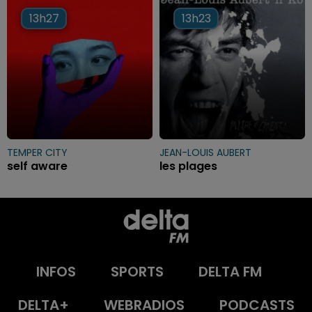
13h27
13h27
13h23
13h23
TEMPER CITY
JEAN-LOUIS AUBERT
self aware
les plages
INFOS
SPORTS
DELTA FM
DELTA+
WEBRADIOS
PODCASTS