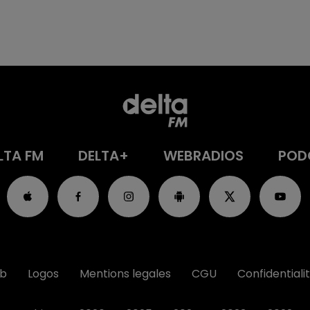
LTA FM
DELTA+
WEBRADIOS
POD
ub
Logos
Mentions legales
CGU
Confidentiali