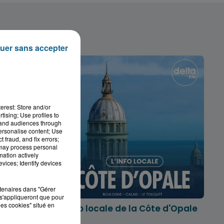
uer sans accepter
erest: Store and/or
tising; Use profiles to
tand audiences through
personalise content; Use
 fraud, and fix errors;
 may process personal
mation actively
vices; Identify devices
rtenaires dans "Gérer
s'appliqueront que pour
les cookies" situé en
marois
L'info locale de la Côte d'Opale