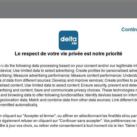
Contin
Le respect de votre vie privée est notre priorité
ers
do the following data processing based on your consent and/or our legitimate int
device; Use limited data to select advertising; Create profiles for personalised adver
vertising; Measure advertising performance; Measure content performance; Unders
ns of data from different sources; Develop and improve services; Create profiles to 
alised content; Use limited data to select content; Ensure security, prevent and detect
ertising and content; Save and communicate privacy choices. These technologies
and browsing data to offer following functionalities: Identify devices based on infor
eolocation data; Match and combine data from other data sources; Link different de
nsmitted automatically.
cliquant sur "Accepter et fermer", ou affiner en sélectionnant les finalités et/ou pa
 également refuser en cliquant sur "Continuer sans accepter". Vos préférences ne 
tre à jour vos choix, ou retirer votre consentement à tout moment via le lien "Gérer 
cale dans le
L'info locale de l'Audo
ois