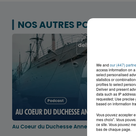
NOS AUTRES PODCASTS
We and
our (447) partn
access information on a 
select personalised ad
statistics or combinatio
profiles to select person
Deliver and present adv
data such as IP address 
requested; Use precise g
based on information tra
Vous pouvez accepter en 
mes choix". Vous pouvez
ce site. Vous pouvez met
Au Coeur du Duchesse Anne
L'info lo
bas de chaque page.
Dunkerqu