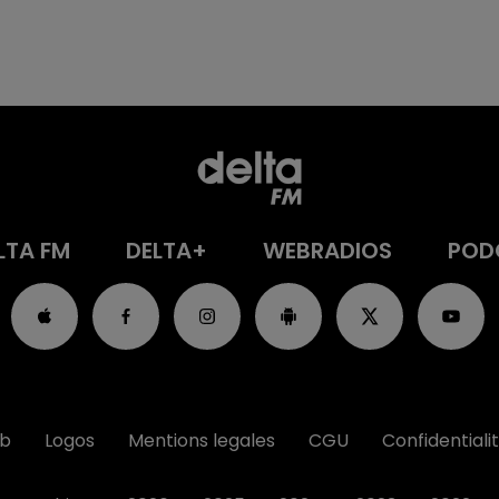
LTA FM
DELTA+
WEBRADIOS
POD
ub
Logos
Mentions legales
CGU
Confidentiali