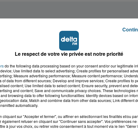
Contin
Le respect de votre vie privée est notre priorité
ers
do the following data processing based on your consent and/or our legitimate int
device; Use limited data to select advertising; Create profiles for personalised adver
vertising; Measure advertising performance; Measure content performance; Unders
ns of data from different sources; Develop and improve services; Create profiles to 
alised content; Use limited data to select content; Ensure security, prevent and detect
ertising and content; Save and communicate privacy choices. These technologies
and browsing data to offer following functionalities: Identify devices based on infor
eolocation data; Match and combine data from other data sources; Link different de
nsmitted automatically.
cliquant sur "Accepter et fermer", ou affiner en sélectionnant les finalités et/ou pa
 également refuser en cliquant sur "Continuer sans accepter". Vos préférences ne 
tre à jour vos choix, ou retirer votre consentement à tout moment via le lien "Gérer 
cale dans le
L'info locale de l'Audo
ois