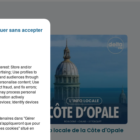
uer sans accepter
erest: Store and/or
tising; Use profiles to
tand audiences through
personalise content; Use
 fraud, and fix errors;
 may process personal
mation actively
vices; Identify devices
rtenaires dans "Gérer
s'appliqueront que pour
les cookies" situé en
marois
L'info locale de la Côte d'Opale