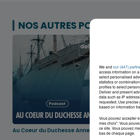
NOS AUTRES PODCASTS
We and
our (447) partn
access information on a 
select personalised ad
statistics or combinatio
profiles to select person
Deliver and present adv
data such as IP address 
requested; Use precise g
based on information tra
Vous pouvez accepter en 
mes choix". Vous pouvez
ce site. Vous pouvez met
Au Coeur du Duchesse Anne
L'info lo
bas de chaque page.
Dunkerqu