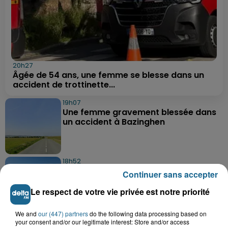
20h27
Âgée de 54 ans, une femme se blesse dans un
accident de trottinette...
19h07
Une femme gravement blessée dans
un accident à Bazinghen
18h52
Neufchâtel-Hardelot : un
Continuer sans accepter
rassemblement pour rendre
hommage aux...
Le respect de votre vie privée est notre priorité
We and
our (447) partners
do the following data processing based on
18h04
your consent and/or our legitimate interest: Store and/or access