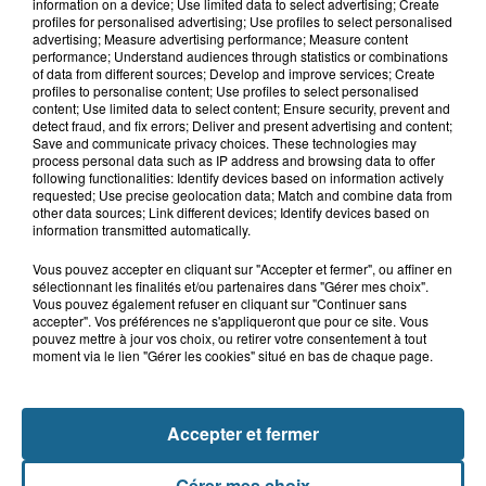
Violent accident à Cléty : quatre
information on a device; Use limited data to select advertising; Create
blessés, deux femmes en urgence...
profiles for personalised advertising; Use profiles to select personalised
advertising; Measure advertising performance; Measure content
performance; Understand audiences through statistics or combinations
of data from different sources; Develop and improve services; Create
profiles to personalise content; Use profiles to select personalised
17h44
content; Use limited data to select content; Ensure security, prevent and
Un homme mortellement percuté par
detect fraud, and fix errors; Deliver and present advertising and content;
Save and communicate privacy choices. These technologies may
un train à Saint-Josse
process personal data such as IP address and browsing data to offer
following functionalities: Identify devices based on information actively
requested; Use precise geolocation data; Match and combine data from
other data sources; Link different devices; Identify devices based on
information transmitted automatically.
Vous pouvez accepter en cliquant sur "Accepter et fermer", ou affiner en
sélectionnant les finalités et/ou partenaires dans "Gérer mes choix".
Vous pouvez également refuser en cliquant sur "Continuer sans
accepter". Vos préférences ne s'appliqueront que pour ce site. Vous
pouvez mettre à jour vos choix, ou retirer votre consentement à tout
moment via le lien "Gérer les cookies" situé en bas de chaque page.
NOS AUTRES PODCASTS
Accepter et fermer
Gérer mes choix