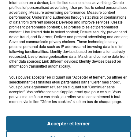
information on a device; Use limited data to select advertising; Create
Blendecques : le jeune garçon de 12
profiles for personalised advertising; Use profiles to select personalised
ans qui s'était noyé est...
advertising; Measure advertising performance; Measure content
performance; Understand audiences through statistics or combinations
of data from different sources; Develop and improve services; Create
profiles to personalise content; Use profiles to select personalised
content; Use limited data to select content; Ensure security, prevent and
6 août 2026
detect fraud, and fix errors; Deliver and present advertising and content;
Risque incendie dans le Nord : ce que
Save and communicate privacy choices. These technologies may
vous ne pouvez plus faire
process personal data such as IP address and browsing data to offer
following functionalities: Identify devices based on information actively
requested; Use precise geolocation data; Match and combine data from
other data sources; Link different devices; Identify devices based on
information transmitted automatically.
Vous pouvez accepter en cliquant sur "Accepter et fermer", ou affiner en
sélectionnant les finalités et/ou partenaires dans "Gérer mes choix".
Vous pouvez également refuser en cliquant sur "Continuer sans
accepter". Vos préférences ne s'appliqueront que pour ce site. Vous
pouvez mettre à jour vos choix, ou retirer votre consentement à tout
moment via le lien "Gérer les cookies" situé en bas de chaque page.
NOS AUTRES PODCASTS
Accepter et fermer