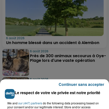
6 août 2026
Un homme blessé dans un accident à Alembon
6 août 2026
Près de 300 animaux secourus à Oye-
Plage lors d'une vaste opération
6 août 2026
Dunkerque : dix jeunes vont parcourir
Continuer sans accepter
9 000 km pour rencontrer...
Le respect de votre vie privée est notre priorité
We and
our (447) partners
do the following data processing based on
6 août 2026
your consent and/or our legitimate interest: Store and/or access