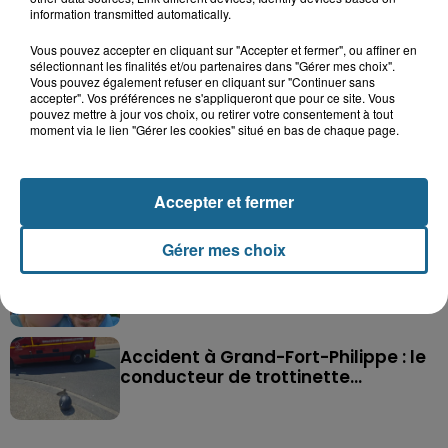
information transmitted automatically.
Vous pouvez accepter en cliquant sur "Accepter et fermer", ou affiner en
sélectionnant les finalités et/ou partenaires dans "Gérer mes choix".
Vous pouvez également refuser en cliquant sur "Continuer sans
Saint-Omer : un enfant gravement brûlé
accepter". Vos préférences ne s'appliqueront que pour ce site. Vous
pouvez mettre à jour vos choix, ou retirer votre consentement à tout
après l'explosion d'un jouet...
moment via le lien "Gérer les cookies" situé en bas de chaque page.
Hazebrouck : victime d'un accident,
Lucas s'en est allé brutalement...
Accepter et fermer
Gérer mes choix
Disparition inquiétante à Cappelle-
la-Grande : Michael, 41 ans...
Accident à Grand-Fort-Philippe : le
conducteur de trottinette...