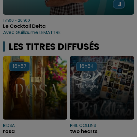
17h00 - 20h00
Le Cocktail Delta
Avec Guillaume LEMATTRE
LES TITRES DIFFUSÉS
16h57
16h57
16h54
16h54
RIDSA
PHIL COLLINS
rosa
two hearts