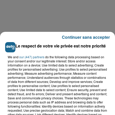
Continuer sans accepter
Le respect de votre vie privée est notre priorité
We and
our (447) partners
do the following data processing based on
your consent and/or our legitimate interest: Store and/or access
information on a device; Use limited data to select advertising; Create
LE TOP DE L'ACTU
profiles for personalised advertising; Use profiles to select personalised
advertising; Measure advertising performance; Measure content
performance; Understand audiences through statistics or combinations
of data from different sources; Develop and improve services; Create
profiles to personalise content; Use profiles to select personalised
content; Use limited data to select content; Ensure security, prevent and
detect fraud, and fix errors; Deliver and present advertising and content;
Save and communicate privacy choices. These technologies may
process personal data such as IP address and browsing data to offer
following functionalities: Identify devices based on information actively
requested; Use precise geolocation data; Match and combine data from
other data sources; Link different devices; Identify devices based on