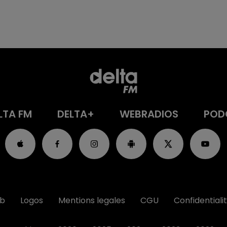
LTA FM
DELTA+
WEBRADIOS
POD
ub
Logos
Mentions legales
CGU
Confidentiali