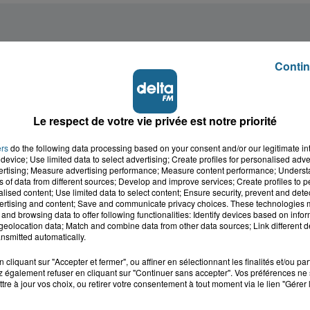
Contin
Le respect de votre vie privée est notre priorité
ers
do the following data processing based on your consent and/or our legitimate int
device; Use limited data to select advertising; Create profiles for personalised adver
vertising; Measure advertising performance; Measure content performance; Unders
ns of data from different sources; Develop and improve services; Create profiles to 
alised content; Use limited data to select content; Ensure security, prevent and detect
ertising and content; Save and communicate privacy choices. These technologies
and browsing data to offer following functionalities: Identify devices based on infor
eolocation data; Match and combine data from other data sources; Link different de
nsmitted automatically.
cliquant sur "Accepter et fermer", ou affiner en sélectionnant les finalités et/ou pa
 également refuser en cliquant sur "Continuer sans accepter". Vos préférences ne 
tre à jour vos choix, ou retirer votre consentement à tout moment via le lien "Gérer 
cale dans le
L'info locale de l'Audo
ois