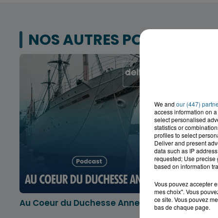
NOS AUTRES PODCASTS
We and
our (447) partn
access information on a 
select personalised ad
statistics or combinatio
profiles to select person
Deliver and present adv
data such as IP address 
requested; Use precise g
based on information tra
Vous pouvez accepter en 
mes choix". Vous pouvez
ce site. Vous pouvez met
Au Coeur du Duchesse Anne
L'info lo
bas de chaque page.
Dunkerqu