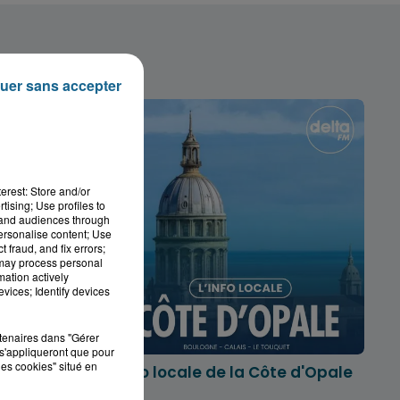
uer sans accepter
erest: Store and/or
tising; Use profiles to
tand audiences through
personalise content; Use
 fraud, and fix errors;
 may process personal
mation actively
vices; Identify devices
rtenaires dans "Gérer
s'appliqueront que pour
les cookies" situé en
marois
L'info locale de la Côte d'Opale