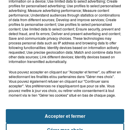
Hand : Dunkerque face à l'élite pour
information on a device; Use limited data to select advertising; Create
préparer la saison du renouveau
profiles for personalised advertising; Use profiles to select personalised
advertising; Measure advertising performance; Measure content
performance; Understand audiences through statistics or combinations
of data from different sources; Develop and improve services; Create
profiles to personalise content; Use profiles to select personalised
7 août 2026
content; Use limited data to select content; Ensure security, prevent and
Incendie à La Brasserie de Saint-Omer
detect fraud, and fix errors; Deliver and present advertising and content;
Save and communicate privacy choices. These technologies may
: 80 personnes évacuées
process personal data such as IP address and browsing data to offer
following functionalities: Identify devices based on information actively
requested; Use precise geolocation data; Match and combine data from
other data sources; Link different devices; Identify devices based on
information transmitted automatically.
Vous pouvez accepter en cliquant sur "Accepter et fermer", ou affiner en
sélectionnant les finalités et/ou partenaires dans "Gérer mes choix".
Vous pouvez également refuser en cliquant sur "Continuer sans
accepter". Vos préférences ne s'appliqueront que pour ce site. Vous
pouvez mettre à jour vos choix, ou retirer votre consentement à tout
moment via le lien "Gérer les cookies" situé en bas de chaque page.
NOS AUTRES PODCASTS
Accepter et fermer
Gérer mes choix