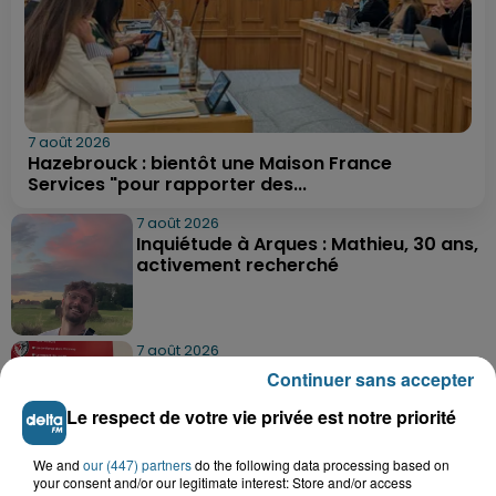
7 août 2026
Hazebrouck : bientôt une Maison France
Services "pour rapporter des...
7 août 2026
Inquiétude à Arques : Mathieu, 30 ans,
activement recherché
7 août 2026
Foot, Boulogne-sur-Mer : Grégory Thil,
Continuer sans accepter
un directeur sportif à...
Le respect de votre vie privée est notre priorité
We and
our (447) partners
do the following data processing based on
7 août 2026
your consent and/or our legitimate interest: Store and/or access