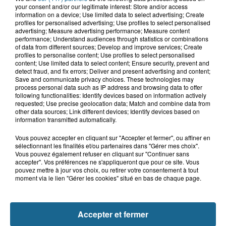
your consent and/or our legitimate interest: Store and/or access
information on a device; Use limited data to select advertising; Create
7 août 2026
profiles for personalised advertising; Use profiles to select personalised
Hand : Dunkerque face à l'élite pour
advertising; Measure advertising performance; Measure content
préparer la saison du renouveau
performance; Understand audiences through statistics or combinations
of data from different sources; Develop and improve services; Create
profiles to personalise content; Use profiles to select personalised
content; Use limited data to select content; Ensure security, prevent and
detect fraud, and fix errors; Deliver and present advertising and content;
7 août 2026
Save and communicate privacy choices. These technologies may
Incendie à La Brasserie de Saint-Omer
process personal data such as IP address and browsing data to offer
: 80 personnes évacuées
following functionalities: Identify devices based on information actively
requested; Use precise geolocation data; Match and combine data from
other data sources; Link different devices; Identify devices based on
information transmitted automatically.
Vous pouvez accepter en cliquant sur "Accepter et fermer", ou affiner en
sélectionnant les finalités et/ou partenaires dans "Gérer mes choix".
Vous pouvez également refuser en cliquant sur "Continuer sans
accepter". Vos préférences ne s'appliqueront que pour ce site. Vous
pouvez mettre à jour vos choix, ou retirer votre consentement à tout
moment via le lien "Gérer les cookies" situé en bas de chaque page.
NOS AUTRES PODCASTS
Accepter et fermer