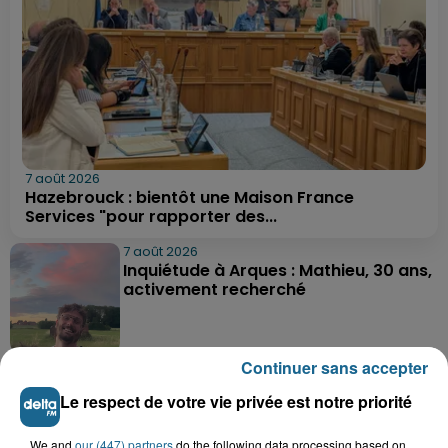
7 août 2026
Hazebrouck : bientôt une Maison France
Services "pour rapporter des...
7 août 2026
Inquiétude à Arques : Mathieu, 30 ans,
activement recherché
Continuer sans accepter
7 août 2026
Foot, Boulogne-sur-Mer : Grégory Thil,
Le respect de votre vie privée est notre priorité
un directeur sportif à...
We and
our (447) partners
do the following data processing based on