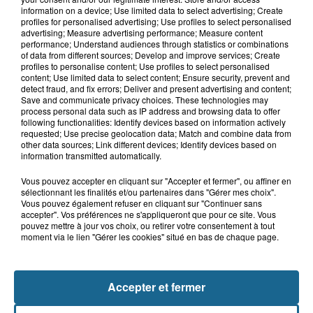
8 août 2026
information on a device; Use limited data to select advertising; Create
Violent accident à Cléty : quatre
profiles for personalised advertising; Use profiles to select personalised
blessés, deux femmes en urgence...
advertising; Measure advertising performance; Measure content
performance; Understand audiences through statistics or combinations
of data from different sources; Develop and improve services; Create
profiles to personalise content; Use profiles to select personalised
content; Use limited data to select content; Ensure security, prevent and
8 août 2026
detect fraud, and fix errors; Deliver and present advertising and content;
Un homme mortellement percuté par
Save and communicate privacy choices. These technologies may
un train à Saint-Josse
process personal data such as IP address and browsing data to offer
following functionalities: Identify devices based on information actively
requested; Use precise geolocation data; Match and combine data from
other data sources; Link different devices; Identify devices based on
information transmitted automatically.
Vous pouvez accepter en cliquant sur "Accepter et fermer", ou affiner en
sélectionnant les finalités et/ou partenaires dans "Gérer mes choix".
Vous pouvez également refuser en cliquant sur "Continuer sans
accepter". Vos préférences ne s'appliqueront que pour ce site. Vous
pouvez mettre à jour vos choix, ou retirer votre consentement à tout
moment via le lien "Gérer les cookies" situé en bas de chaque page.
NOS AUTRES PODCASTS
Accepter et fermer