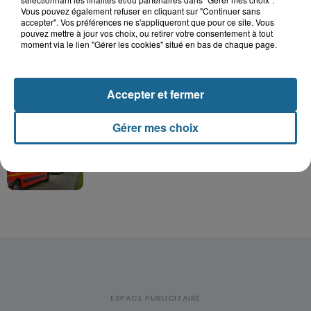
Vous pouvez également refuser en cliquant sur "Continuer sans
Hazebrouck : victime d'un accident,
accepter". Vos préférences ne s'appliqueront que pour ce site. Vous
Lucas s'en est allé brutalement...
pouvez mettre à jour vos choix, ou retirer votre consentement à tout
moment via le lien "Gérer les cookies" situé en bas de chaque page.
Valérie, 46 ans, portée disparue
Accepter et fermer
depuis mardi à Dunkerque, sa...
Gérer mes choix
Violent accident à Cléty : quatre
blessés, deux femmes en urgence...