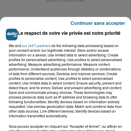
Continuer sans accepter
LE TOP DE L'ACTU
Le respect de votre vie privée est notre priorité
We and
our (447) partners
do the following data processing based on
your consent and/or our legitimate interest: Store and/or access
information on a device; Use limited data to select advertising; Create
profiles for personalised advertising; Use profiles to select personalised
advertising; Measure advertising performance; Measure content
performance; Understand audiences through statistics or combinations
of data from different sources; Develop and improve services; Create
profiles to personalise content; Use profiles to select personalised
content; Use limited data to select content; Ensure security, prevent and
detect fraud, and fix errors; Deliver and present advertising and content;
Save and communicate privacy choices. These technologies may
process personal data such as IP address and browsing data to offer
following functionalities: Identify devices based on information actively
requested; Use precise geolocation data; Match and combine data from
other data sources; Link different devices; Identify devices based on
information transmitted automatically.
Saint-Omer : un enfant gravement brûlé
après l'explosion d'un jouet...
Vous pouvez accepter en cliquant sur "Accepter et fermer", ou affiner en
sélectionnant les finalités et/ou partenaires dans "Gérer mes choix".