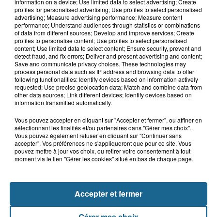
Un chien sauvé d'une mort certaine
information on a device; Use limited data to select advertising; Create
dans une voiture à...
profiles for personalised advertising; Use profiles to select personalised
advertising; Measure advertising performance; Measure content
performance; Understand audiences through statistics or combinations
of data from different sources; Develop and improve services; Create
profiles to personalise content; Use profiles to select personalised
8h00
content; Use limited data to select content; Ensure security, prevent and
Les pompiers au secours d'un porc à
detect fraud, and fix errors; Deliver and present advertising and content;
Save and communicate privacy choices. These technologies may
Delettes
process personal data such as IP address and browsing data to offer
following functionalities: Identify devices based on information actively
requested; Use precise geolocation data; Match and combine data from
other data sources; Link different devices; Identify devices based on
information transmitted automatically.
Vous pouvez accepter en cliquant sur "Accepter et fermer", ou affiner en
sélectionnant les finalités et/ou partenaires dans "Gérer mes choix".
Vous pouvez également refuser en cliquant sur "Continuer sans
accepter". Vos préférences ne s'appliqueront que pour ce site. Vous
pouvez mettre à jour vos choix, ou retirer votre consentement à tout
moment via le lien "Gérer les cookies" situé en bas de chaque page.
NOS AUTRES PODCASTS
Accepter et fermer
Gérer mes choix