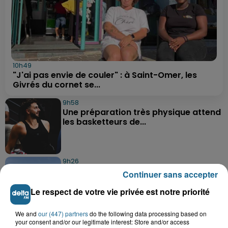
10h49
"J'ai pas envie de couler" : à Saint-Omer, les
Givrés du cornet se...
9h58
Une préparation très physique attend
les basketteurs de...
9h26
Des super-héros dans le ciel de
Continuer sans accepter
Grand-Fort-Philippe
Le respect de votre vie privée est notre priorité
We and
our (447) partners
do the following data processing based on
8h29
your consent and/or our legitimate interest: Store and/or access