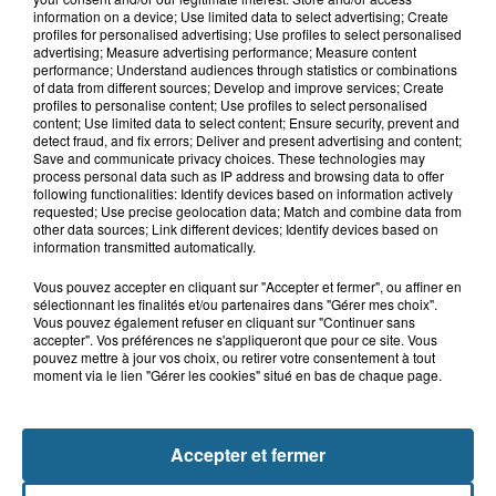
8h29
information on a device; Use limited data to select advertising; Create
Un chien sauvé d'une mort certaine
profiles for personalised advertising; Use profiles to select personalised
dans une voiture à...
advertising; Measure advertising performance; Measure content
performance; Understand audiences through statistics or combinations
of data from different sources; Develop and improve services; Create
profiles to personalise content; Use profiles to select personalised
content; Use limited data to select content; Ensure security, prevent and
8h00
detect fraud, and fix errors; Deliver and present advertising and content;
Les pompiers au secours d'un porc à
Save and communicate privacy choices. These technologies may
Delettes
process personal data such as IP address and browsing data to offer
following functionalities: Identify devices based on information actively
requested; Use precise geolocation data; Match and combine data from
other data sources; Link different devices; Identify devices based on
information transmitted automatically.
Vous pouvez accepter en cliquant sur "Accepter et fermer", ou affiner en
sélectionnant les finalités et/ou partenaires dans "Gérer mes choix".
Vous pouvez également refuser en cliquant sur "Continuer sans
accepter". Vos préférences ne s'appliqueront que pour ce site. Vous
pouvez mettre à jour vos choix, ou retirer votre consentement à tout
moment via le lien "Gérer les cookies" situé en bas de chaque page.
NOS AUTRES PODCASTS
Accepter et fermer