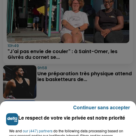
10h49
"J'ai pas envie de couler" : à Saint-Omer, les
Givrés du cornet se...
9h58
Une préparation très physique attend
les basketteurs de...
9h26
Continuer sans accepter
Des super-héros dans le ciel de
Grand-Fort-Philippe
Le respect de votre vie privée est notre priorité
We and
our (447) partners
do the following data processing based on
your consent and/or our legitimate interest: Store and/or access