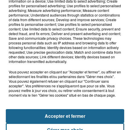
"Mayday Relay !" : du contrôle de
information on a device; Use limited data to select advertising; Create
routine au sauvetage d'urgence de...
profiles for personalised advertising; Use profiles to select personalised
advertising; Measure advertising performance; Measure content
performance; Understand audiences through statistics or combinations
of data from different sources; Develop and improve services; Create
profiles to personalise content; Use profiles to select personalised
7h49
content; Use limited data to select content; Ensure security, prevent and
Le cirque Benzini n’a pas fait rire tout
detect fraud, and fix errors; Deliver and present advertising and content;
Save and communicate privacy choices. These technologies may
le monde cette semaine à...
process personal data such as IP address and browsing data to offer
following functionalities: Identify devices based on information actively
requested; Use precise geolocation data; Match and combine data from
other data sources; Link different devices; Identify devices based on
information transmitted automatically.
Vous pouvez accepter en cliquant sur "Accepter et fermer", ou affiner en
sélectionnant les finalités et/ou partenaires dans "Gérer mes choix".
Vous pouvez également refuser en cliquant sur "Continuer sans
accepter". Vos préférences ne s'appliqueront que pour ce site. Vous
pouvez mettre à jour vos choix, ou retirer votre consentement à tout
moment via le lien "Gérer les cookies" situé en bas de chaque page.
NOS AUTRES PODCASTS
Accepter et fermer
Gérer mes choix