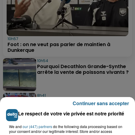
10h57
Foot : on ne veut pas parler de maintien à
Dunkerque
10h54
Pourquoi Decathlon Grande-Synthe
arrête la vente de poissons vivants ?
8h41
Un jeune homme grièvement blessé
Continuer sans accepter
après une violente sortie de route...
Le respect de votre vie privée est notre priorité
We and
our (447) partners
do the following data processing based on
8h40
your consent and/or our legitimate interest: Store and/or access