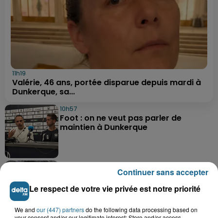
11h19
Valérie, 46 ans, portée disparue depuis mardi à
Dunkerque, sa...
10h57
Foot : on ne veut pas parler de
maintien à Dunkerque
10h54
Continuer sans accepter
Pourquoi Decathlon Grande-Synthe
arrête la vente de poissons vivants ?
Le respect de votre vie privée est notre priorité
We and
our (447) partners
do the following data processing based on
your consent and/or our legitimate interest: Store and/or access