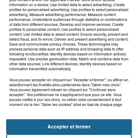
8h41
information on a device; Use limited data to select advertising; Create
Un jeune homme grièvement blessé
profiles for personalised advertising; Use profiles to select personalised
après une violente sortie de route...
advertising; Measure advertising performance; Measure content
performance; Understand audiences through statistics or combinations
of data from different sources; Develop and improve services; Create
profiles to personalise content; Use profiles to select personalised
content; Use limited data to select content; Ensure security, prevent and
8h40
detect fraud, and fix errors; Deliver and present advertising and content;
"Mayday Relay !" : du contrôle de
Save and communicate privacy choices. These technologies may
routine au sauvetage d'urgence de...
process personal data such as IP address and browsing data to offer
following functionalities: Identify devices based on information actively
requested; Use precise geolocation data; Match and combine data from
other data sources; Link different devices; Identify devices based on
information transmitted automatically.
Vous pouvez accepter en cliquant sur "Accepter et fermer", ou affiner en
sélectionnant les finalités et/ou partenaires dans "Gérer mes choix".
Vous pouvez également refuser en cliquant sur "Continuer sans
accepter". Vos préférences ne s'appliqueront que pour ce site. Vous
pouvez mettre à jour vos choix, ou retirer votre consentement à tout
moment via le lien "Gérer les cookies" situé en bas de chaque page.
NOS AUTRES PODCASTS
Accepter et fermer