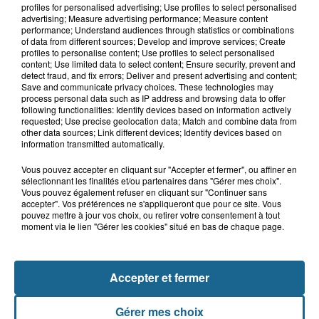
ans qui s'était noyé est...
profiles for personalised advertising; Use profiles to select personalised
advertising; Measure advertising performance; Measure content
performance; Understand audiences through statistics or combinations
of data from different sources; Develop and improve services; Create
profiles to personalise content; Use profiles to select personalised
6 août 2026
content; Use limited data to select content; Ensure security, prevent and
Risque incendie dans le Nord : ce que
detect fraud, and fix errors; Deliver and present advertising and content;
vous ne pouvez plus faire
Save and communicate privacy choices. These technologies may
process personal data such as IP address and browsing data to offer
following functionalities: Identify devices based on information actively
requested; Use precise geolocation data; Match and combine data from
other data sources; Link different devices; Identify devices based on
information transmitted automatically.
Vous pouvez accepter en cliquant sur "Accepter et fermer", ou affiner en
sélectionnant les finalités et/ou partenaires dans "Gérer mes choix".
Vous pouvez également refuser en cliquant sur "Continuer sans
accepter". Vos préférences ne s'appliqueront que pour ce site. Vous
pouvez mettre à jour vos choix, ou retirer votre consentement à tout
NOS AUTRES PODCASTS
moment via le lien "Gérer les cookies" situé en bas de chaque page.
Accepter et fermer
Gérer mes choix