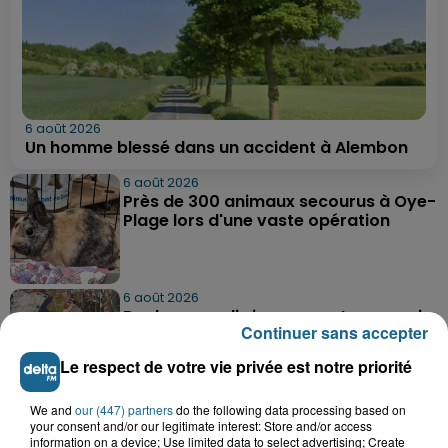
6 août 2026
Un homme blessé dans un accident à Alembon
6 août 2026
Près de 300 animaux secourus à Oye-
Plage lors d'une vaste opération
6 août 2026
Dunkerque : dix jeunes vont parcourir
Continuer sans accepter
9 000 km pour rencontrer...
Le respect de votre vie privée est notre priorité
We and
our (447) partners
do the following data processing based on
6 août 2026
your consent and/or our legitimate interest: Store and/or access
Blendecques : le jeune garçon de 12
information on a device; Use limited data to select advertising; Create