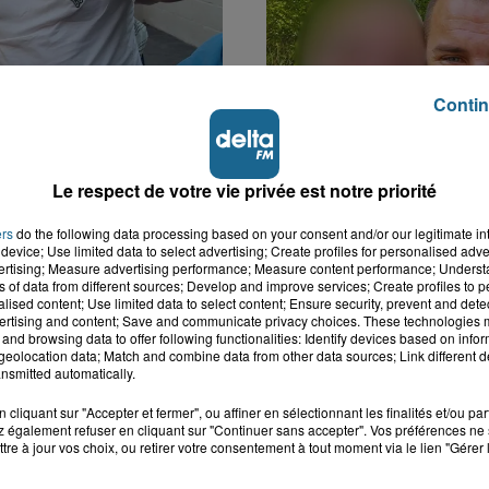
Contin
k : victime d'un
Disparition inquiétante
 Lucas s'en est allé
Cappelle-la-Grande : M
Le respect de votre vie privée est notre priorité
nt...
41 ans...
ers
do the following data processing based on your consent and/or our legitimate int
device; Use limited data to select advertising; Create profiles for personalised adver
vertising; Measure advertising performance; Measure content performance; Unders
ns of data from different sources; Develop and improve services; Create profiles to 
alised content; Use limited data to select content; Ensure security, prevent and detect
ertising and content; Save and communicate privacy choices. These technologies
and browsing data to offer following functionalities: Identify devices based on infor
eolocation data; Match and combine data from other data sources; Link different de
nsmitted automatically.
cliquant sur "Accepter et fermer", ou affiner en sélectionnant les finalités et/ou pa
 également refuser en cliquant sur "Continuer sans accepter". Vos préférences ne 
tre à jour vos choix, ou retirer votre consentement à tout moment via le lien "Gérer 