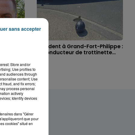
uer sans accepter
 à
Accident à Grand-Fort-Philippe :
ichael,
le conducteur de trottinette...
erest: Store and/or
tising; Use profiles to
tand audiences through
personalise content; Use
 fraud, and fix errors;
 may process personal
mation actively
vices; Identify devices
rtenaires dans "Gérer
s'appliqueront que pour
les cookies" situé en