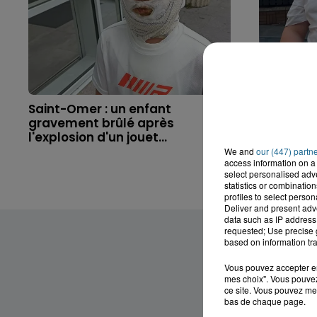
Saint-Omer : un enfant
Hazebrouc
gravement brûlé après
accident,
l'explosion d'un jouet...
brutaleme
We and
our (447) partn
access information on a 
select personalised ad
statistics or combinatio
profiles to select person
Deliver and present adv
data such as IP address 
requested; Use precise g
based on information tra
Vous pouvez accepter en 
mes choix". Vous pouvez
ce site. Vous pouvez met
bas de chaque page.